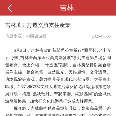
吉林
吉林著力打造文旅支柱產業
信息來源：中國旅游報
2026-06-05
6月2日，吉林省政府新聞辦公室舉行“開局起步‘十五
五’ 推動吉林全面振興和高質量發展”系列主題第八場新聞
發布會。會上介紹，“十五五”期間，吉林將堅持以融合發
展為主線，整合冰雪、自然風光、民族風情、文化遺產、
邊境風貌等資源，著力提升長春現代化都市圈、大長白山
區域、G331和G334文旅大通道沿線及鬆花江等流域旅游發
展能級，構建“點狀輻射、帶狀串聯、網狀協同”的全域旅
游發展格局，加快把文化旅游業打造成支柱產業。
據介紹，吉林將推動產品煥新升級，豐富高品質、差
異化文旅供給。實施旅游景區強基煥新行動、特色旅游產