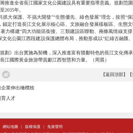
籌推進全省長江國家文化公園建設具有重要指導意義。規劃范圍包
2035年。
大保護、不搞大開發”“生態優先、綠色發展”理念，按照“保
，錨定打造長江文化展示核心區、文旅融合發展樣板區、生態文
著力構建“四大功能區銜接、三類建設區聯動、兩條風情線支撐
家文化公園江西段建設保護總體布局，推動形成以“紅綠古融匯、
劃》出台實施為契機，深入推進富有贛鄱特色的長江文化傳承
長江國際黃金旅游帶貢獻江西智慧和力量。
（周晨）
【返回頂部】
【
旅企業伸出橄欖枝
能育人才