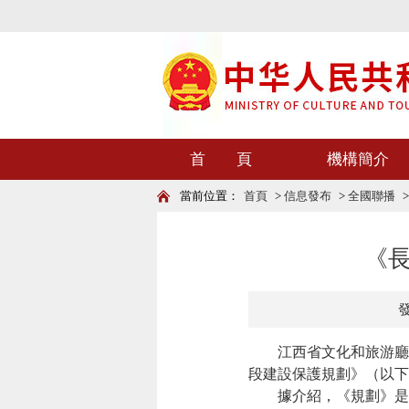
首 頁
機構簡介
當前位置：
首頁
>
信息發布
>
全國聯播
《
發
江西省文化和旅游廳會
段建設保護規劃》（以下
據介紹，《規劃》是長