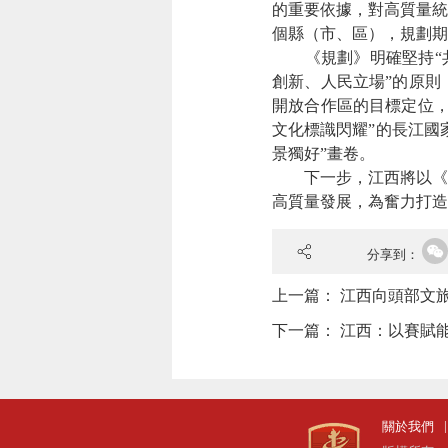
的重要依據，對高質量統
個縣（市、區），規劃期至
《規劃》明確堅持“共抓
創新、人民立場”的原則
開放合作區的目標定位，
文化標識閃耀”的長江國
景獨好”畫卷。
下一步，江西將以《規
高質量發展，為奮力打造
分享到：
上一篇：
江西向頭部文
下一篇：
江西：以賽賦