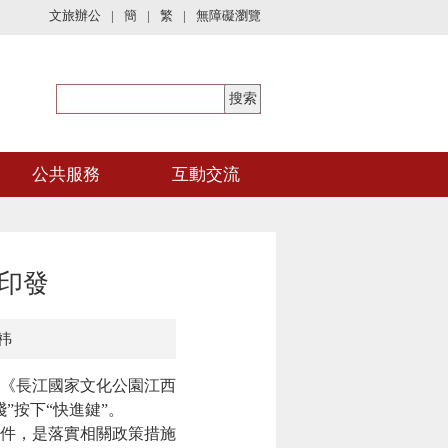
文旅辦公
|
簡
|
繁
|
無障礙瀏覽
公共服務
互動交流
印發
祎
《長江國家文化公園江西
”按下“快進鍵”。
件，是落實相關政策措施