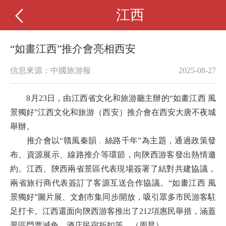
江西
“如畫江西”推介會亮相西安
信息來源：中國旅游報
2025-08-27
8月23日，由江西省文化和旅游廳主辦的“如畫江西 風
景獨好”江西文化和旅游（西安）推介會在西安大唐不夜城
舉辦。
推介會以“贛風秦韻﹒絲路千年”為主題，通過政策發
布、資源展示、線路推介等環節，向陝西游客發出熱情邀
約。江西、陝西兩省景區代表現場簽署了結對共建協議，
兩省旅行商代表簽訂了客源互送合作協議。“如畫江西 風
景獨好”圖片展、文創市集同步開放，吸引眾多市民游客駐
足打卡。江西還面向陝西游客推出了212項惠民舉措，涵蓋
景區門票減免、酒店民宿折扣等。（周晨）