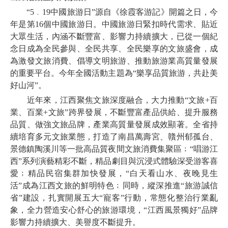
“5﹒19中國旅游日”源自《徐霞客游記》開篇之日，今
年是第16個中國旅游日。中國旅游日緊扣時代需求、貼近
大眾生活，內涵不斷豐富、影響力持續擴大，已從一個紀
念日成為全民參與、全民共享、全民樂享的文旅盛會，成
為激發文旅消費、倡導文明旅游、推動旅游業高質量發展
的重要平台。今年全國活動主題為“樂享品質旅游，共赴美
好山河”。
近年來，江西聚焦文旅深度融合，大力推動“文旅+百
業、百業+文旅”跨界發展，不斷豐富產品供給、提升服務
品質、做強文旅品牌，產業高質量發展成效顯著。全省持
續培育多元文旅業態，打造了南昌萬壽宮、贛州郁孤台、
景德鎮陶溪川等一批高品質夜間文旅消費集聚區﹔“唱游江
西”系列演藝精彩不斷，精品劇目與沉浸式體驗深受游客喜
愛﹔精品民宿集群加快發展，“白天看山水、夜晚見生
活”成為江西文旅的鮮明特色﹔同時，縱深推進“旅游誠信
省”建設，扎實開展五大“寵客”行動，常態化整治行業亂
象，全力營造安心舒心的旅游環境，“江西風景獨好”品牌
影響力持續擴大、美譽度不斷提升。