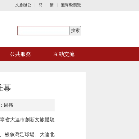
文旅辦公
|
簡
|
繁
|
無障礙瀏覽
公共服務
互動交流
帷幕
：周祎
寧省大連市創新文旅體驗
街、梭魚灣足球場、大連北