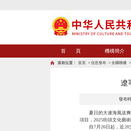
首 頁
機構簡介
當前位置：
首頁
>
信息發布
>
全國聯播
遼
發布時間
夏日的大連海風送爽
項目，
2025街頭文化
自7月26日起，近