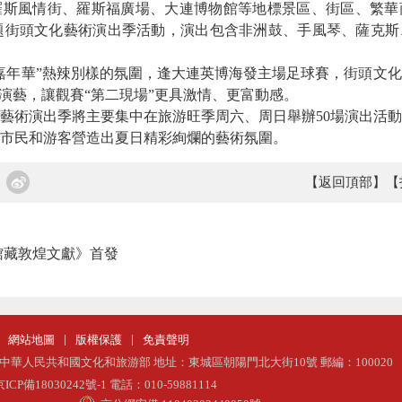
羅斯風情街、羅斯福廣場、大連博物館等地標景區、街區、繁華
主題街頭文化藝術演出季活動，演出包含
非洲鼓、手風琴、薩克斯
嘉年華”熱辣別樣的氛圍，逢大連英博海發主場足球賽，街頭文
彩演藝，讓觀賽“第二現場”更具激情、更富動感。
藝術演出季將主要集中在旅游旺季周六、周日舉辦50場演出活
市民和游客營造出夏日精彩絢爛的藝術氛圍。
【返回頂部】
【
館藏敦煌文獻》首發