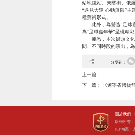
站地鐵站、東關街、俄
“遇見大連 心動無限”
種藝術形式
。
此外，
為營造“足球
為“足球嘉年華”呈現精
據悉，
本次街頭文化
間、不同時段的演出，為
分享到：
上一篇：
下一篇：
《遼寧省博物