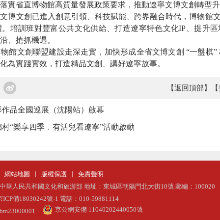
落實省直博物館高質量發展政策要求，推動遼寧文博文創轉型升
前文博文創已進入創意引領、科技賦能、跨界融合
時代，博物館文
。培訓班對豐富公共文化供給、打造遼寧特色文化IP、提升區
沿、搶抓機遇。
博物館文創聯盟建設走深走實，加快形成全省文博文創
“一盤棋
化為實踐實效，打造精品文創、講好遼寧故事。
【返回頂部】
【
影作品全國巡展（沈陽站）啟幕
村“樂享四季﹒有活兒看遼寧”活動啟動