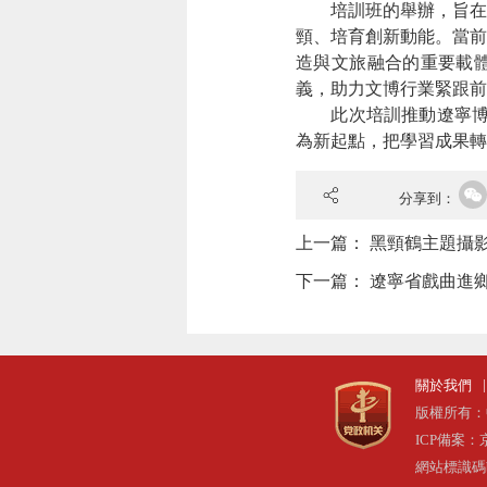
培訓班的舉辦，旨在
頸、培育創新動能。當
造與文旅融合的重要載體
義，助力文博行業緊跟前
此次培訓推動遼寧
為新起點，把學習成果轉
分享到：
上一篇：
黑頸鶴主題攝
下一篇：
遼寧省戲曲進鄉