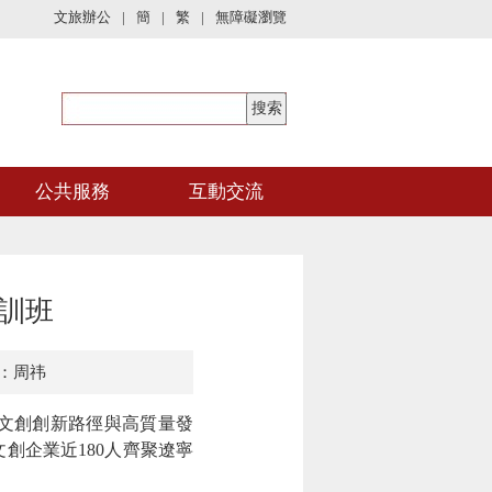
文旅辦公
|
簡
|
繁
|
無障礙瀏覽
公共服務
互動交流
訓班
：周祎
文創創新路徑與高質量發
文創企業近
180人齊聚遼寧