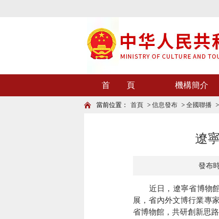
首 頁
機構簡介
當前位置：
首頁
>
信息發布
>
全國聯播
遼
發布時間
近日
，
遼寧
省博物
展，省內外文博行業專
省博物館，共研創新思路