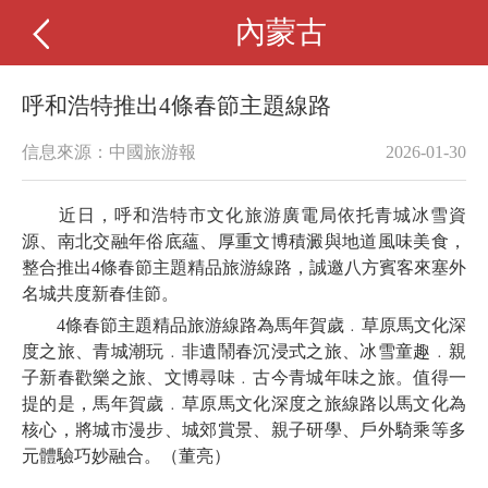
內蒙古
呼和浩特推出4條春節主題線路
信息來源：中國旅游報
2026-01-30
近日，呼和浩特市文化旅游廣電局依托青城冰雪資
源、南北交融年俗底蘊、厚重文博積澱與地道風味美食，
整合推出4條春節主題精品旅游線路，誠邀八方賓客來塞外
名城共度新春佳節。
4條春節主題精品旅游線路為馬年賀歲﹒草原馬文化深
度之旅、青城潮玩﹒非遺鬧春沉浸式之旅、冰雪童趣﹒親
子新春歡樂之旅、文博尋味﹒古今青城年味之旅。值得一
提的是，馬年賀歲﹒草原馬文化深度之旅線路以馬文化為
核心，將城市漫步、城郊賞景、親子研學、戶外騎乘等多
元體驗巧妙融合。（董亮）