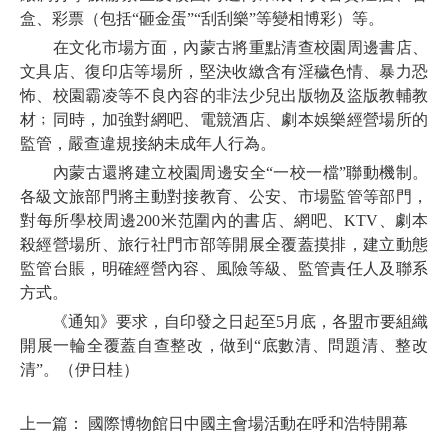
盒、彩票（包括“砸金蛋”“刮刮樂”等變相博彩）等。
在文化市場方面，內蒙古將重點清查校園周邊書店、
文具店、復印店等場所，堅決收繳含有淫穢色情、暴力恐
怖、校園霸凌等不良內容的非法少兒出版物及盜版教輔教
材﹔同時，加強對網吧、電競酒店、劇本娛樂經營場所的
監管，嚴查違規接納未成年人行為。
內蒙古還將建立校園周邊安全“一校一檔”聯動機制。
各級文旅部門將主動對接教育、公安、市場監管等部門，
對每所學校周邊200米范圍內的書店、網吧、KTV、劇本
殺經營場所、旅行社門市部等開展全覆蓋摸排，建立動態
監管台賬，明確經營內容、風險等級、監管責任人及聯系
方式。
《通知》要求，自印發之日起至5月底，各盟市要組織
開展一輪全覆蓋自查整改，做到“底數清、問題清、整改
清”。（伊日桂）
上一篇：
國際博物館日中國主會場活動在呼和浩特開幕