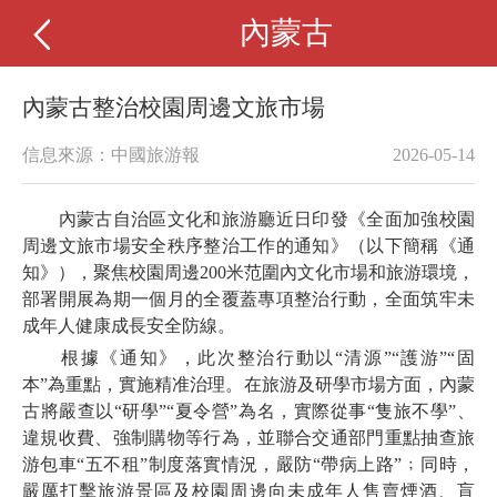
內蒙古
內蒙古整治校園周邊文旅市場
信息來源：中國旅游報
2026-05-14
內蒙古自治區文化和旅游廳近日印發《全面加強校園
周邊文旅市場安全秩序整治工作的通知》（以下簡稱《通
知》），聚焦校園周邊200米范圍內文化市場和旅游環境，
部署開展為期一個月的全覆蓋專項整治行動，全面筑牢未
成年人健康成長安全防線。
根據《通知》，此次整治行動以“清源”“護游”“固
本”為重點，實施精准治理。在旅游及研學市場方面，內蒙
古將嚴查以“研學”“夏令營”為名，實際從事“隻旅不學”、
違規收費、強制購物等行為，並聯合交通部門重點抽查旅
游包車“五不租”制度落實情況，嚴防“帶病上路”﹔同時，
嚴厲打擊旅游景區及校園周邊向未成年人售賣煙酒、盲