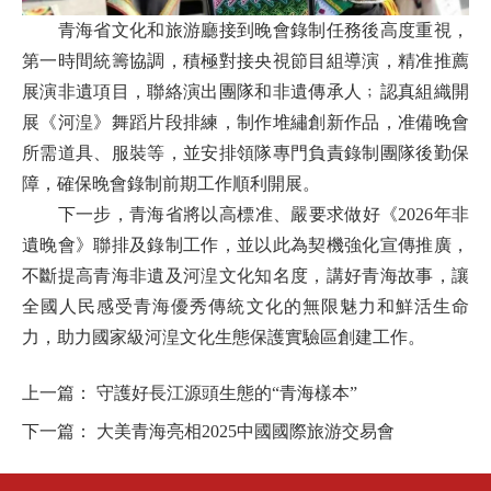
青海省文化和旅游廳接到晚會錄制任務後高度重視，
第一時間統籌協調，積極對接央視節目組導演，精准推薦
展演非遺項目，聯絡演出團隊和非遺傳承人﹔認真組織開
展《河湟》舞蹈片段排練，制作堆繡創新作品，准備晚會
所需道具、服裝等，並安排領隊專門負責錄制團隊後勤保
障，確保晚會錄制前期工作順利開展。
下一步，青海省將以高標准、嚴要求做好《2026年非
遺晚會》聯排及錄制工作，並以此為契機強化宣傳推廣，
不斷提高青海非遺及河湟文化知名度，講好青海故事，讓
全國人民感受青海優秀傳統文化的無限魅力和鮮活生命
力，助力國家級河湟文化生態保護實驗區創建工作。
上一篇：
守護好長江源頭生態的“青海樣本”
下一篇：
大美青海亮相2025中國國際旅游交易會