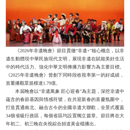
《2026年非遺晚會》節目貫徹“非遺+”核心概念，以非
遺生動體現中華民族現代文明，展現非遺在賦能美好生活
中的時代活力、強化中華文明傳播力影響力為主要目標。
《2025年非遺晚會》曾創下同時段收視率第一的好成績，
首重播觀眾規模達1.79億。
本屆晚會以“非遺萬象 匠心迎春”為主題，深挖非遺中
蘊含的春節基因與情感符號，在共迎新春的喜慶氛圍中，
打造貫通南北、融合古今的全國非遺大聯歡，全景式覆蓋
34個省級行政區，每個省區均設置獨立篇章。節目將在大
年初二、初三晚在央視綜合頻道黃金檔播出。