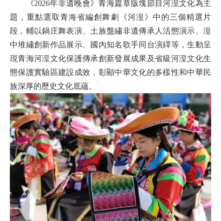
《2026年非遺晚會》青海篇章版塊節目河湟文化為主
題，重點選取青海省編創舞劇《河湟》中的三個精選片
段，輔以鍋庄舞表演、土族盤繡非遺傳承人活態演示、湟
中堆繡創新作品展示、國內知名歌手同台演繹等，生動呈
現青海河湟文化保護傳承創新發展成果及省級河湟文化生
態保護實驗區建設成效，彰顯中華文化的多樣性和中華民
族深厚的歷史文化底蘊。