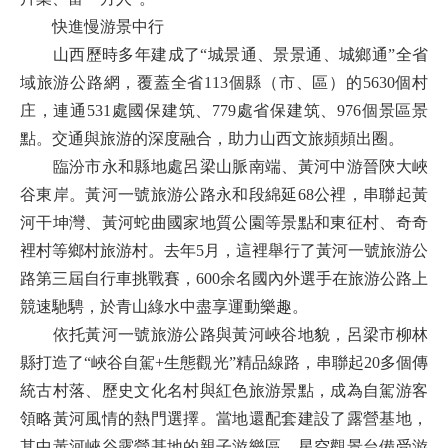
快進慢游景中行
山西歷時多年建成了“城景通、景景通、城鄉通”全省
域旅游公路網，覆蓋全省113個縣（市、區）的5630個村
庄，連通531處國保建筑、779處省保建筑、976個景區景
點。交通與旅游的深度融合，助力山西文旅頻頻出圈。
臨汾市永和縣地處呂梁山脈南端、黃河中游晉陝大峽
谷東岸。黃河一號旅游公路永和段綿延68公裡，串聯起黃
河干坤灣、黃河蛇曲國家地質公園等景點和東征村、奇奇
裡村等鄉村旅游村。去年5月，這裡舉行了黃河一號旅游公
路第三屆自行車挑戰賽，600余名國內外選手在旅游公路上
競速馳騁，於青山綠水中盡享運動樂趣。
依托黃河一號旅游公路與黃河峽谷地貌，呂梁市柳林
縣打造了“峽谷自駕+生態觀光”精品線路，串聯起20多個傳
統古村落、歷史文化名村與紅色旅游景點，成為自駕游客
領略黃河風情的熱門選擇。當地還配套建設了露營基地，
其中黃河峽谷露營基地的親子游樂區、星空觀景台備受游