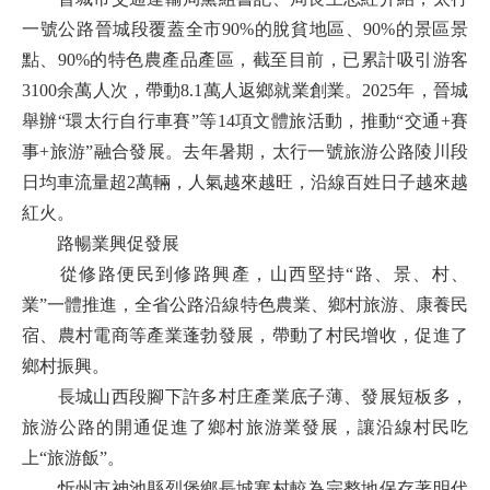
一號公路晉城段覆蓋全市90%的脫貧地區、90%的景區景
點、90%的特色農產品產區，截至目前，已累計吸引游客
3100余萬人次，帶動8.1萬人返鄉就業創業。2025年，晉城
舉辦“環太行自行車賽”等14項文體旅活動，推動“交通+賽
事+旅游”融合發展。去年暑期，太行一號旅游公路陵川段
日均車流量超2萬輛，人氣越來越旺，沿線百姓日子越來越
紅火。
路暢業興促發展
從修路便民到修路興產，山西堅持“路、景、村、
業”一體推進，全省公路沿線特色農業、鄉村旅游、康養民
宿、農村電商等產業蓬勃發展，帶動了村民增收，促進了
鄉村振興。
長城山西段腳下許多村庄產業底子薄、發展短板多，
旅游公路的開通促進了鄉村旅游業發展，讓沿線村民吃
上“旅游飯”。
忻州市神池縣烈堡鄉長城寨村較為完整地保存著明代