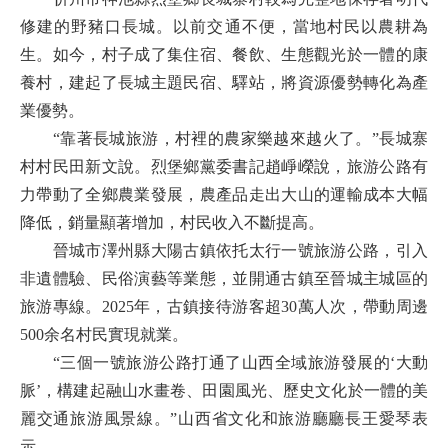
修建的野豬口長城。以前交通不便，當地村民以農耕為
生。如今，村子成了集住宿、餐飲、生態觀光於一體的康
養村，建起了長城主題民宿、驛站，將資源優勢轉化為產
業優勢。
“靠著長城旅游，村裡的農家樂越來越火了。”長城寨
村村民田新文說。烈堡鄉黨委書記趙崢嶸說，旅游公路有
力帶動了全鄉農業發展，農產品走出大山的運輸成本大幅
降低，銷量顯著增加，村民收入不斷提高。
晉城市澤州縣大陽古鎮依托太行一號旅游公路，引入
非遺體驗、民俗演藝等業態，並開通古鎮至晉城主城區的
旅游專線。2025年，古鎮接待游客超30萬人次，帶動周邊
500余名村民實現就業。
“三個一號旅游公路打通了山西全域旅游發展的‘大動
脈’，構建起融山水畫卷、田園風光、歷史文化於一體的美
麗交通旅游風景線。”山西省文化和旅游廳廳長王愛琴表
示。