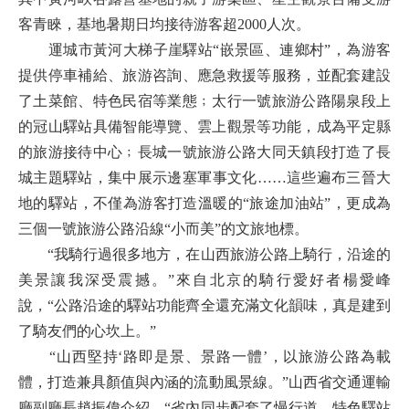
客青睞，基地暑期日均接待游客超2000人次。
運城市黃河大梯子崖驛站“嵌景區、連鄉村”，為游客
提供停車補給、旅游咨詢、應急救援等服務，並配套建設
了土菜館、特色民宿等業態﹔太行一號旅游公路陽泉段上
的冠山驛站具備智能導覽、雲上觀景等功能，成為平定縣
的旅游接待中心﹔長城一號旅游公路大同天鎮段打造了長
城主題驛站，集中展示邊塞軍事文化……這些遍布三晉大
地的驛站，不僅為游客打造溫暖的“旅途加油站”，更成為
三個一號旅游公路沿線“小而美”的文旅地標。
“我騎行過很多地方，在山西旅游公路上騎行，沿途的
美景讓我深受震撼。”來自北京的騎行愛好者楊愛峰
說，“公路沿途的驛站功能齊全還充滿文化韻味，真是建到
了騎友們的心坎上。”
“山西堅持‘路即是景、景路一體’，以旅游公路為載
體，打造兼具顏值與內涵的流動風景線。”山西省交通運輸
廳副廳長趙振偉介紹，“省內同步配套了慢行道、特色驛站