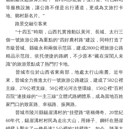
等服務設施，讓公路不僅是出行通道，更成為文旅打卡
地、鄉村新名片。”
路景交融引客來
“十四五”時期，山西扎實推動以黃河、長城、太行三
個一號旅游公路為重點的“四好農村路”建設，同時打造了
市級晉城、縣級永和兩個示范區，建成2800公裡旅游公路
精品示范段。依托便捷的路網，不少原本“藏在深閨人未
識”的旅游景點成了熱門打卡地。
晉城市位於山西省東南部，地處太行山南麓。近年
來，晉城全力推進太行一號旅游公路建設，建成了582公裡
主線、270公裡支線、50公裡沁河古堡環線、150公裡“百村
百院”連接線的“一主三線”立體式路網體系，成為當地百姓
家門口的致富路、幸福路、振興路。
晉城市陵川縣錫崖溝村的“挂壁路”堪稱傳奇。20世紀
60年代，錫崖溝村村民為走出大山，用錘子、鋼钎在懸崖
峭壁上鑿出了一條長達7.5公裡的“挂壁路”。如今，隨著太