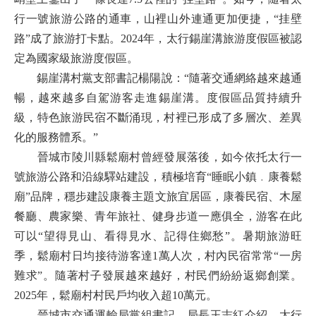
行一號旅游公路的通車，山裡山外連通更加便捷，“挂壁
路”成了旅游打卡點。2024年，太行錫崖溝旅游度假區被認
定為國家級旅游度假區。
錫崖溝村黨支部書記楊陽說：“隨著交通網絡越來越通
暢，越來越多自駕游客走進錫崖溝。度假區品質持續升
級，特色旅游民宿不斷涌現，村裡已形成了多層次、差異
化的服務體系。”
晉城市陵川縣鬆廟村曾經發展落後，如今依托太行一
號旅游公路和沿線驛站建設，積極培育“睡眠小鎮﹒康養鬆
廟”品牌，穩步建設康養主題文旅宜居區，康養民宿、木屋
餐廳、農家樂、青年旅社、健身步道一應俱全，游客在此
可以“望得見山、看得見水、記得住鄉愁”。暑期旅游旺
季，鬆廟村日均接待游客達1萬人次，村內民宿常常“一房
難求”。隨著村子發展越來越好，村民們紛紛返鄉創業。
2025年，鬆廟村村民戶均收入超10萬元。
晉城市交通運輸局黨組書記、局長王志紅介紹，太行