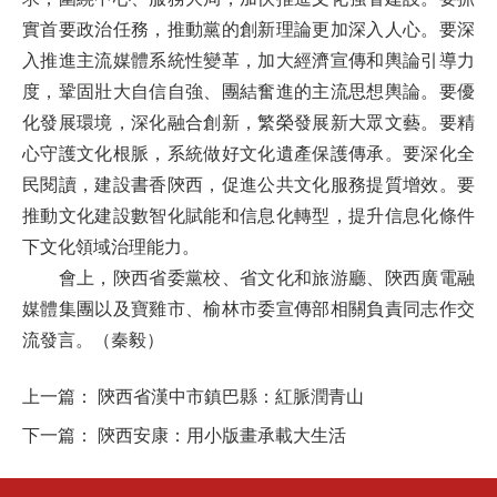
實首要政治任務，推動黨的創新理論更加深入人心。要深
入推進主流媒體系統性變革，加大經濟宣傳和輿論引導力
度，鞏固壯大自信自強、團結奮進的主流思想輿論。要優
化發展環境，深化融合創新，繁榮發展新大眾文藝。要精
心守護文化根脈，系統做好文化遺產保護傳承。要深化全
民閱讀，建設書香陝西，促進公共文化服務提質增效。要
推動文化建設數智化賦能和信息化轉型，提升信息化條件
下文化領域治理能力。
會上，陝西省委黨校、省文化和旅游廳、陝西廣電融
媒體集團以及寶雞市、榆林市委宣傳部相關負責同志作交
流發言。（秦毅）
上一篇：
陝西省漢中市鎮巴縣：紅脈潤青山
下一篇：
陝西安康：用小版畫承載大生活