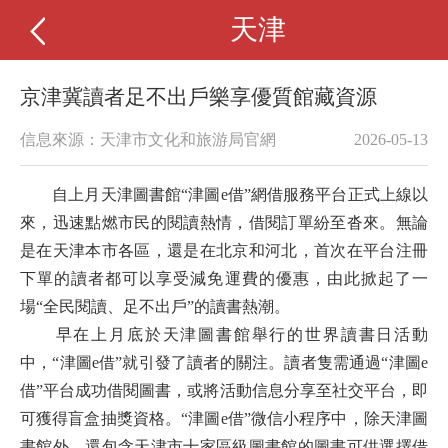
天津
京津冀讀者足不出戶樂享優質館藏資源
信息來源：天津市文化和旅游局官網
2026-05-13
自上月天津圖書館“津圖e借”網借服務平台正式上線以
來，迅速點燃市民的閱讀熱情，借閱訂單紛至沓來。無論
是在天津本市各區，還是在北京和河北，首次在平台注冊
下單的讀者都可以享受減免運費的優惠，由此掀起了一
場“全民閱讀、足不出戶”的讀書熱潮。
早在上月底於天津圖書館舉行的世界讀書日活動
中，“津圖e借”就引發了讀者的關注。讀者隻需通過“津圖e
借”平台成功借閱圖書，或將活動信息分享至社交平台，即
可獲得盲盒抽獎資格。“津圖e借”微信小程序中，除天津圖
書館外，還包含天津市十家區級圖書館的圖書可供選擇借