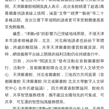
閱。天津圖書館相關負責人表示，此次各館精選了超過2萬
冊圖書供讀者線上借閱，涵蓋“文學”“經濟”“藝術”等二十
多種品類。首次注冊下單借閱的讀者更可享受郵費優惠甚
至免郵服務。
據悉，“津圖e借”的影響力已突破地域界限。不僅天津
本市讀者積極參與，北京、河北兩地讀者也紛紛下單體
驗，跨越距離阻隔，共享天津圖書館優質館藏資源。同
時，網借服務平台線上開展的福利活動仍在持續進行中。
日前，2026年“閱讀北京”發布活動在首都圖書館舉
行。活動中，首都圖書館聯合北京大學數字人文研究中
心、天津圖書館、河北省圖書館，三地四方共同簽署《首
都圖書館 天津圖書館 河北省圖書館 北京大學數字人文研
究中心 合作共建協議》。四方將通過館際協同、館校共
研，共享智慧服務標准，攜手建設全國領先的可集成、可
共享、可互通的智慧知識服務體系。
而天津圖書館“津圖e借”網借服務平台的上線，不僅是