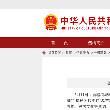
首 頁
機構簡介
當前位置：
首頁
>
信息發布
>
全國聯播
發
5月11日，新疆塔城地
國門 探秘阿拉湖畔”為
景觀、民族文化等資源。