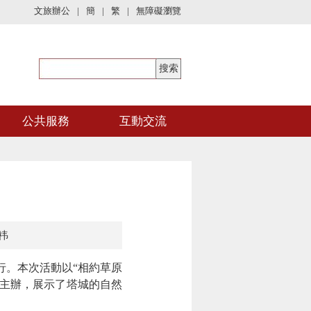
文旅辦公
|
簡
|
繁
|
無障礙瀏覽
公共服務
互動交流
祎
行。本次活動以“相約草原
團主辦，展示了塔城的自然