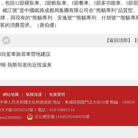
，包括12節硬臥車、2節軟臥車、1節餐車、1節多功能車、1節
江號”是中國鐵路成都局集團有限公司在“熊貓專列”品質型、
牌，與現有的“熊貓專列﹒安逸號”“熊貓專列﹒什邡號”“熊貓專
客的消費需求。（唐伯儂）
【返回頂部】
【
和自駕車旅居車營地建設
映 熱斯坦老街近悅遠來