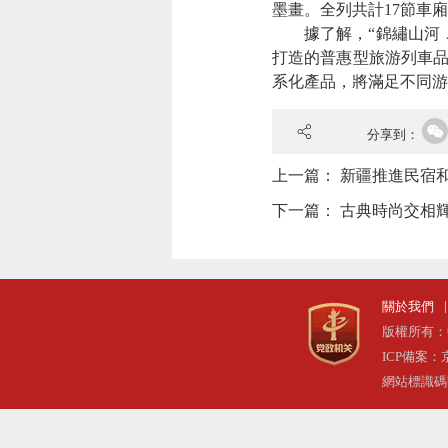
墨畫。全列共計17節車廂
據了解，“錦繡山河﹒岷
打造的普惠型旅游列車品
系化產品，將滿足不同游
分享到：
上一篇：
新疆推進民宿
下一篇：
古典時尚交相輝