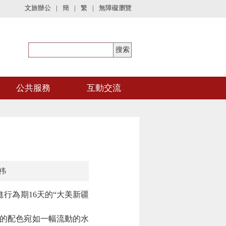
文旅辦公
|
簡
|
繁
|
無障礙瀏覽
公共服務
互動交流
祎
行為期16天的“大美新疆
的配色宛如一幅流動的水