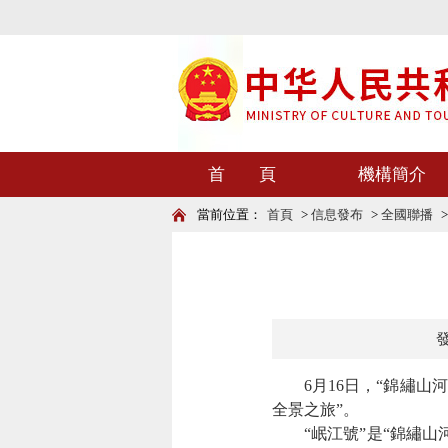
首 頁
機構簡介
當前位置：
首頁
>
信息發布
>
全國聯播
發
6月16日，“錦繡山河
全景之旅”。
“岷江號”是“錦繡山河