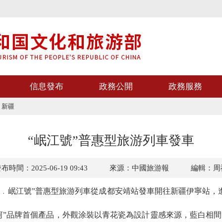
信息發布
政務公開
政務服務
>
新疆
“岷江號”普惠型旅游列車發車
布時間：2025-06-19 09:43
來源：中國旅游報
編輯：周
﹒岷江號”普惠型旅游列車從成都安靖站發車開往新疆伊寧站，進
”品牌首個產品，外觀涂裝以青花瓷為設計靈感來源，藍白相間