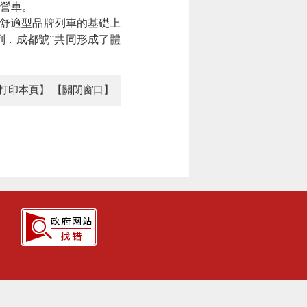
宿營車。
舒適型品牌列車的基礎上
列﹒成都號”共同形成了體
打印本頁】
【關閉窗口】