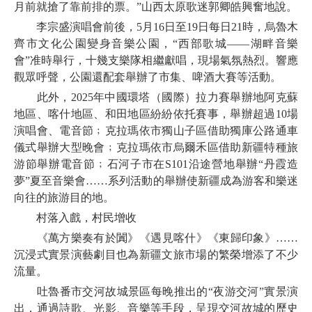
月前就搶了靠前排的票。”山西太原歌迷郭卿皓興奮地說。
李宗盛演唱會前後，5月16日至19日每日21時，烏魯木
齊市文化公園變身音樂公園，“西部歌城——湖畔音樂
會”准時舉行，十幾支樂隊相繼獻唱，現場氣氛熱烈。響應
觀眾呼聲，公園還配套舉辦了市集、啤酒大賽等活動。
此外，2025年中國環塔（國際）拉力賽舉辦地阿克蘇
地區、喀什地區、和田地區紛紛依托賽事，舉辦超過10場
演唱會、電音節﹔克拉瑪依市獨山子區借助獨庫公路通車
儀式舉辦大型晚會﹔克拉瑪依市烏爾禾區借助新疆特種旅
游節舉辦電音節﹔石河子市在S101沿途營地舉辦“丹霞造
夢”夏至音樂會……系列活動的舉辦使新疆成為游客和樂迷
向往的旅游目的地。
村落入戲，村民增收
《萬方樂奏有於闐》《遇見喀什》《東歸印象》……
沉浸式實景演藝劇目也為新疆文旅市場的繁榮增添了不少
流量。
吐魯番市交河故城景區每晚推出的“夜游交河”實景演
出，通過詩歌、光影、音樂等手段，呈現交河故城的歷史