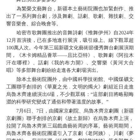
為繁榮文藝舞台，新疆本土藝術院團也加緊創作、推
出了一系列舞台劇，涉及舞劇、話劇、歌劇、雜技劇、交
響音樂會、綜合晚會等。
哈密市歌舞團推出的音舞詩劇《惟舞伊州》自2024年
12月首演後，已在多地進行展演，吸引線上、線下觀眾超
100萬人次。今年第三屆新疆文化藝術節優秀舞台劇展演期
間，《木卡姆精品薈萃——且比亞特》、歌舞劇《阿拉木
汗在哪裡》、話劇《我的布力開》、交響樂《黃河大合
唱》等多部舞台劇紛紛走進各大劇場演出。
除本土藝術院團外，由中國科學技術館、中國煤礦文
工團聯手創排的《華夏之光﹒文明的燭火》劇組近日走進
烏魯木齊連續演出6場，不少觀眾稱：“這部劇目將略顯晦
澀的科學研究變成了通俗和帶著溫度的故事。”
7月6日、7日，由國家京劇院、烏魯木齊京劇團（新疆
京劇團）聯手創排的京劇《故土新歸》在烏魯木齊上演，
拉開了烏魯木齊第三屆戲曲藝術周的序幕。藝術周期間，
烏魯木齊各藝術院團還引入了京劇《老阿姨》、川劇《夢