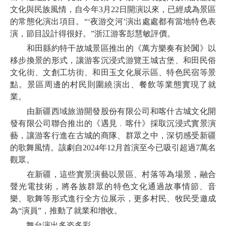
文化與民族風情，自今年3月22日開演以來，已經成為景區
的常態化演出項目。“‘夜游交河’演出處處都有當地特色表
演，節目設計得很好。”浙江游客彭慧敏評價。
和田縣約特干故城景區推出的《萬方樂奏有於闐》以
移步換景的形式，讓游客沉浸式游覽王城古堡、和田民俗
文化街、文創工坊街、和田玉文化展示區、特色民宿等景
點。景區周邊的村民則圍繞演出、餐飲等業態實現了就
業。
由新疆西域旅游開發股份有限公司和喀什古城文化開
發有限公司聯合推出的《遇見﹒喀什》採取沉浸式實景演
藝，讓游客行進在古城的商隊、群眾之中，深切感受新疆
的歌舞風情。該劇自2024年12月首演至今已吸引超過7萬名
觀眾。
在新疆，這些實景演藝以景區、村落等為場景，融合
聲光電技術，將各族群眾的特色文化通過故事情節、音
樂、歌舞等形式進行全方位展示，更多村民、牧民受邀成
為“演員”，推動了就業和增收。
舞台演出多姿多彩