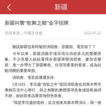
新疆
新疆叫響“歌舞之鄉”金字招牌
信息來源：中國文化報
2025-07-22
聽說新疆也有時髦的演唱會、音樂節、電音節了？
今年以來，新疆演藝市場呈現出供給多元的繁榮景
象。不少音樂人紛紛選擇在新疆舉辦演唱會、參加音樂
節，進一步帶火了新疆餐飲、住宿等產業的發展，成為拉
動消費的重要舉措。
演唱會、電音節通通安排
5月18日，李宗盛“有歌之年”巡回演唱會在烏魯木齊市
奧林匹克中心舉行，與之相鄰的奧體環球美食城游客絡繹
不絕，紛紛前來品嘗當地特色美食。
“我是李宗盛的老粉，這次他來烏魯木齊演出，我一個