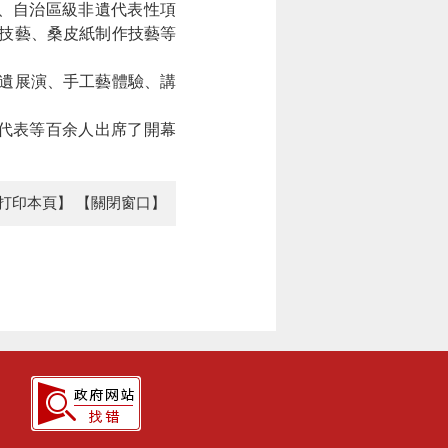
、自治區級非遺代表性項
造技藝、桑皮紙制作技藝等
非遺展演、手工藝體驗、講
代表等百余人出席了開幕
打印本頁】
【關閉窗口】