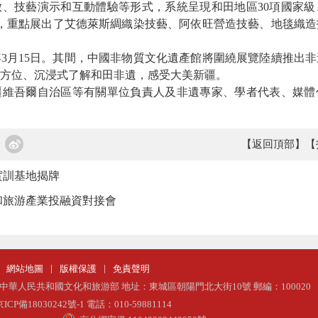
、技藝演示和互動體驗等形式，系統呈現和田地區30項國家級
），重點展出了艾德萊斯綢織染技藝、阿依旺營造技藝、地毯織
3月15日。其間，中國非物質文化遺產館將圍繞展覽陸續推出
方位、沉浸式了解和田非遺，感受大美新疆。
吾爾自治區等有關單位負責人及非遺專家、學者代表、媒體
【返回頂部】
【
實訓基地揭牌
和旅游產業投融資對接會