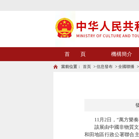
首 頁
機構簡介
當前位置：
首頁
>
信息發布
>
全國聯播
發
11月2日，“萬方樂奏
該展由中國非物質文化
和田地區行政公署聯合主