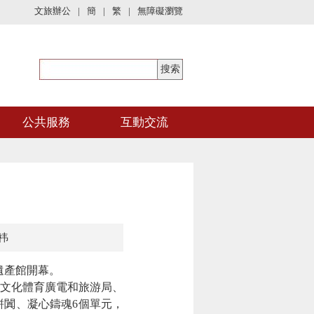
文旅辦公
|
簡
|
繁
|
無障礙瀏覽
公共服務
互動交流
祎
遺產館開幕。
文化體育廣電和旅游局、
闐、凝心鑄魂6個單元，