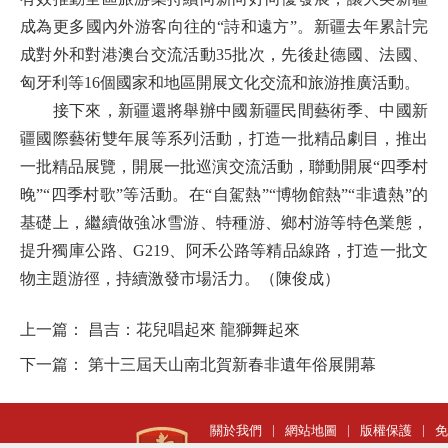
成為更多國內外游客向往的“詩和遠方”。新疆去年累計完
成對外和對港澳台交流活動35批次，先後赴德國、法國、
匈牙利等16個國家和地區開展文化交流和旅游推廣活動。
接下來，新疆還將舉辦中國新疆民間藝術季、中國新
疆國際藝術雙年展等系列活動，打造一批精品劇目，推出
一批精品展覽，開展一批巡演交流活動，聯動開展“四季村
晚”“四季村歌”等活動。在“自駕熱”“博物館熱”“非遺熱”的
基礎上，繼續做強冰雪游、特種游、鄉村游等特色業態，
提升獨庫公路、G219、阿禾公路等精品線路，打造一批文
物主題游徑，持續激發市場活力。（陳俊成）
上一篇：
昌吉：花兒唱起來 龍獅舞起來
下一篇：
第十三屆天山南北賀新春非遺年俗展開幕