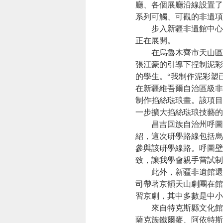
廳、各個展廳沿線設置了
系列可觸、可觀的非遺項
步入新疆非遺館中心大
正在展開。
在烏魯木齊市天山區級
張江豪的引導下捏制泥彩
的學生。“我制作泥彩塑
在新疆維吾爾自治區級非
制作掐絲琺琅畫。該項目
一步擴大掐絲琺琅技藝的
昌吉回族自治州呼圖壁
紹，這次研學路線包括烏
參與該研學線路。呼圖壁
致，讓我學會親手嘗試制
此外，新疆非遺館還推
司帶著京韻天山劇團在館
習京劇，其中多數是中小
來自特克斯縣文化館的
薩克族鐵爾麥、阿依特斯