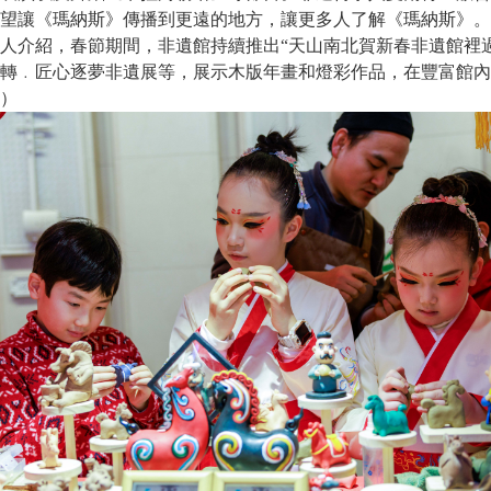
望讓《瑪納斯》傳播到更遠的地方，讓更多人了解《瑪納斯》。
介紹，春節期間，非遺館持續推出“天山南北賀新春非遺館裡過
轉﹒匠心逐夢非遺展等，展示木版年畫和燈彩作品，在豐富館內
）