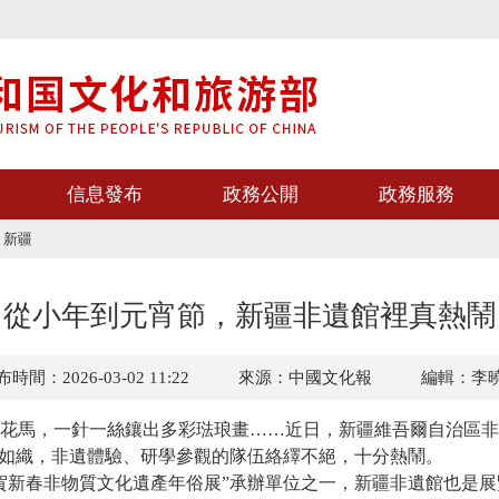
信息發布
政務公開
政務服務
>
新疆
從小年到元宵節，新疆非遺館裡真熱鬧
時間：2026-03-02 11:22
來源：中國文化報
編輯：李
馬，一針一絲鑲出多彩琺琅畫……近日，新疆維吾爾自治區非
人如織，非遺體驗、研學參觀的隊伍絡繹不絕，十分熱鬧。
賀新春非物質文化遺產年俗展”承辦單位之一，新疆非遺館也是