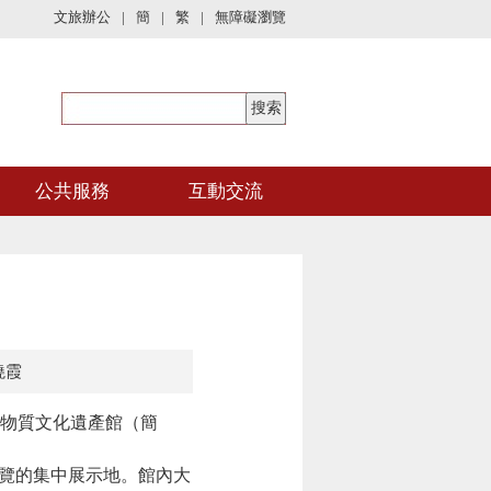
文旅辦公
|
簡
|
繁
|
無障礙瀏覽
公共服務
互動交流
曉霞
物質文化遺產館（簡
展覽的集中展示地。館內大