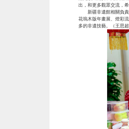
出，和更多觀眾交流，希
新疆非遺館相關負責人
花塢木版年畫展、燈彩流
多的非遺技藝。（王思超