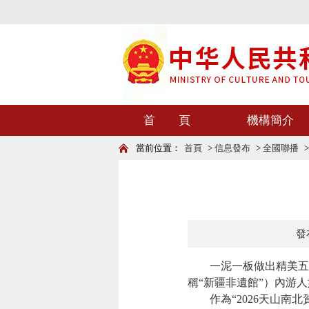
首 頁
機構簡介
當前位置：
首頁
>
信息發布
>
全國聯播
發布
一泥一板做出精美五花
稱“新疆非遺館”）內游
作為“2026天山南北