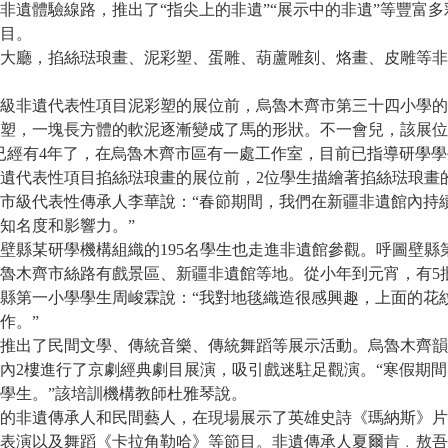
非遺體驗線路，推出了“指尖上的非遺”“展示中的非遺”等豐富
目。
廳，掐絲琺琅畫、泥彩塑、蛋雕、葫蘆雕刻、烙畫、皮雕等非
非遺代表性項目泥彩塑的展位前，烏魯木齊市第三十四小學的
塑，一塊長方體的軟泥逐漸變成了馬的形狀。不一會兒，該展位
已經有4年了，在烏魯木齊市區有一處工作室，目前已指導研學學
遺代表性項目掐絲琺琅畫的展位前，2位學生描繪著掐絲琺琅畫
市級代表性傳承人李華說：“春節期間，我們在新疆非遺館內持
知名度和影響力。”
縣某研學機構組織的195名學生也走進非遺館參觀。呼圖壁縣
魯木齊市絲路有戲景區、新疆非遺館等地。從小年到元宵，有5
縣第一小學學生周峻霖說：“我對地毯織造很感興趣，上面的花
作。”
出了民間文學、傳統音樂、傳統舞蹈等展示活動。烏魯木齊韻
內2樓進行了京劇經典劇目展演，吸引戲迷駐足觀演。“寒假期間，
學生。”該培訓機構教師杜雅琴說。
非遺傳承人和民間藝人，在現場展示了英雄史詩《瑪納斯》片
表演以及舞蹈《卡拉角勒哈》等節目。非遺傳承人夏爾肯﹒敖吾