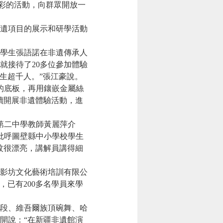
多彩的活動，向群眾開放一
遺項目的展示和研學活動
學生張語諾在非遺傳承人
就接待了20多位參加體驗
生超千人。”張江豪說。
的底板，再用鑲嵌金屬絲
續開展非遺體驗活動，進
第二中學教師黃麗萍介
批呼圖壁縣中小學校學生
紋很漂亮，講解員講得細
影坊文化藝術培訓有限公
已有200多名學員來學
段、維吾爾族頂碗舞、哈
開說：“在新疆非遺館演