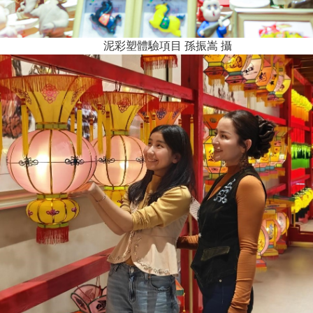
泥彩塑體驗項目 孫振嵩 攝