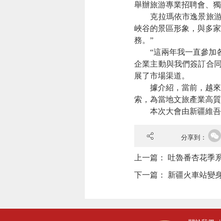
舉辦旅游專業招聘會、獨
克拉瑪依市逸景旅游開
峽谷的景區形象，與多家
務。”
“這兩年我一直參加各
企業主動與我們簽訂合同
展了市場渠道。
據介紹，當前，越來越
索，為當地文旅產業高質
本次大會由新疆維吾爾
分享到：
上一篇：
吐魯番杏花季
下一篇：
新疆火車站變身