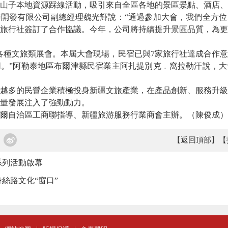
山子本地資源踩線活動，吸引來自全區各地的景區景點、酒店、
發有限公司副總經理魏光輝說：“通過參加大會，我們全方位
旅行社簽訂了合作協議。今年，公司將持續提升景區品質，為更
種文旅類展會。本屆大會現場，民宿已與7家旅行社達成合作意
。”阿勒泰地區布爾津縣民宿業主阿扎提別克﹒窩拉勒汗說，大
多的民營企業積極投身新疆文旅產業，在產品創新、服務升級
量發展注入了強勁動力。
自治區工商聯指導、新疆旅游服務行業商會主辦。（陳俊成）
【返回頂部】
【
系列活動啟幕
絲路文化“窗口”