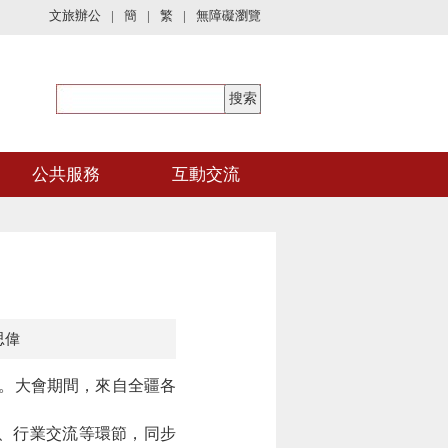
文旅辦公
|
簡
|
繁
|
無障礙瀏覽
公共服務
互動交流
思偉
辦。大會期間，來自全疆各
、行業交流等環節，同步