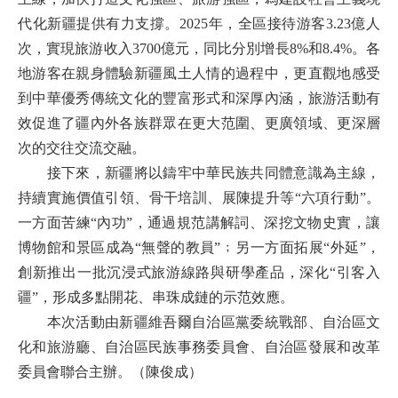
代化新疆提供有力支撐。2025年，全區接待游客3.23億人
次，實現旅游收入3700億元，同比分別增長8%和8.4%。各
地游客在親身體驗新疆風土人情的過程中，更直觀地感受
到中華優秀傳統文化的豐富形式和深厚內涵，旅游活動有
效促進了疆內外各族群眾在更大范圍、更廣領域、更深層
次的交往交流交融。
接下來，新疆將以鑄牢中華民族共同體意識為主線，
持續實施價值引領、骨干培訓、展陳提升等“六項行動”。
一方面苦練“內功”，通過規范講解詞、深挖文物史實，讓
博物館和景區成為“無聲的教員”﹔另一方面拓展“外延”，
創新推出一批沉浸式旅游線路與研學產品，深化“引客入
疆”，形成多點開花、串珠成鏈的示范效應。
本次活動由新疆維吾爾自治區黨委統戰部、自治區文
化和旅游廳、自治區民族事務委員會、自治區發展和改革
委員會聯合主辦。（陳俊成）