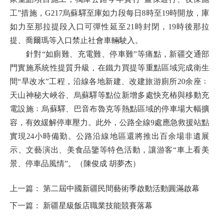
工”措施，G217烏蘇驛至庫如力段每日8時至19時開放，庫
如力至那拉提段入口可彈性延至21時封閉，19時後那拉
提、喬爾瑪等入口禁止社會車輛駛入。
針對“如廁難、充電難、停車難”等痛點，新疆交通部
門實施系統性提質升級，在鐵力買提等重點區域完成衛生
間“旱改水”工程，沿線各地新建、改建旅游廁所20余座﹔
天山神秘大峽谷、烏蘇驛等點位新增多處快充樁與移動充
電設施﹔烏蘇驛、巴音布魯克等熱點區域的停車場大幅擴
容，有效緩解停車壓力。此外，公路全線9處應急救援站點
實現24小時備勤。公路沿線地區還將推出百余場非遺展
示、文藝演出、美食品鑒等特色活動，讓游客“車上看美
景、停車品風情”。
（陳俊成 胡夢杰）
上一篇：
第二屆中國新疆民間藝術季啟動活動圓滿啟幕
下一篇：
新疆星級飯店職業技能競賽落幕