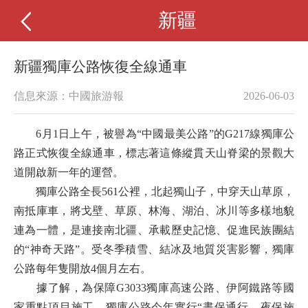
新疆
新疆獨庫公路恢復全線通車
信息來源：中國旅游報
2026-06-03
6月1日上午，被譽為“中國最美公路”的G217線獨庫公
路正式恢復全線通車，標志著這條縱貫天山脊梁的景觀大
道開啟新一年的運營。
獨庫公路全長561公裡，北起獨山子，中穿天山草原，
南抵庫車，將戈壁、草原、林海、湖泊、冰川等多樣地貌
連為一體，是連接南北疆、承載歷史記憶、促進民族團結
的“神奇天路”。受冬季積雪、結冰及地質災害影響，獨庫
公路每年隻開放4個月左右。
據了解，為保障G3033獨庫高速公路、伊阿鐵路等國
家重點項目施工，獨庫公路今年實行“晝保通行、夜保施