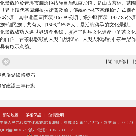
景觀位於普洱市瀾滄拉祜族自治縣惠民鎮，是由古茶林、茶園
世界上現代茶園種植技術普及前，傳統的“林下茶種植”方式保
.74公頃，其中遺產區面積7167.89公頃，緩沖區面積11927.8
5個民族，共有人口1586戶6535人，是活態傳承的文化景觀。
景觀成功入選世界遺產名錄，填補了世界文化遺產中的茶文化
的自信，古茶林彰顯的人與自然和諧、人與人和諧的朴素生態倫
具有啟示意義。
【返回頂部】
【
特色旅游線路發布
強省建設三年行動