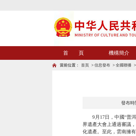
首 頁
機構簡介
當前位置：
首頁
>
信息發布
>
全國聯播
發布時間：
9月17日，中國“普洱
界遺產大會上通過審議，
化遺產。至此，雲南擁有