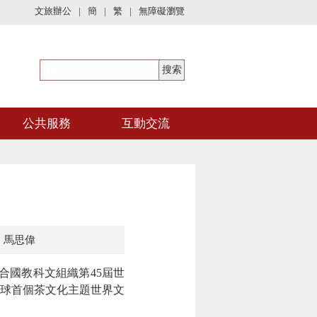
文旅辦公
|
簡
|
繁
|
無障礙瀏覽
公共服務
互動交流
：馬思偉
合國教科文組織第45屆世
全球首個茶文化主題世界文