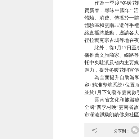
作為一季度“冬暖花開游
賀新春﹒尋味中國年’”
體驗、消費、傳播於一體
體驗區和雲南非遺伴手禮
絡直播
將啟動
，邀請各大
裡拉獨克宗古城等地在夜
此外，從1月17日
播推薦文旅商家、線路等
托中央駐滇及省內主要媒
魅力，提升冬暖花開宣傳
為全面提升自助游和自
容+精准導航系統+位置
並於1月下旬發布雲南數
雲南省文化和旅游廳還將
全國“四季村晚”雲南省
市瀾滄縣勐朗鎮佛房社區
分享到：