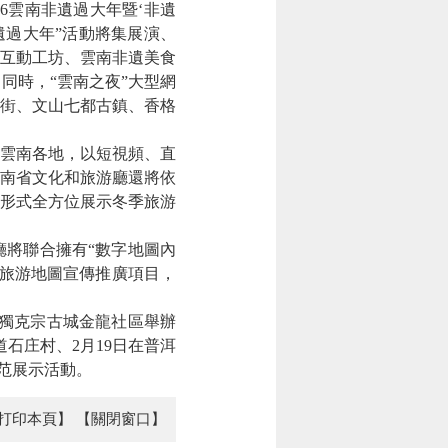
6雲南非遺過大年暨‘非遺
遺過大年”活動將集展演、
互動工坊、雲南非遺美食
同時，“雲南之夜”大型網
老街、文山七都古鎮、香格
入雲南各地，以短視頻、直
南省文化和旅游廳還將依
形式全方位展示冬季旅游
將聯合擁有“數字地圖內
字旅游地圖宣傳推廣項目，
獨克宗古城金龍社區舉辦
石庄村、2月19日在普洱
示范展示活動。
打印本頁】
【關閉窗口】