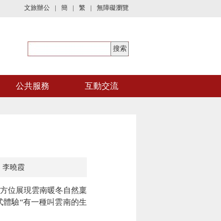
文旅辦公
|
簡
|
繁
|
無障礙瀏覽
公共服務
互動交流
：李曉霞
方位展現雲南暖冬自然稟
體驗“有一種叫雲南的生