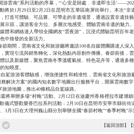
雲南”系列活動的序幕，“‘心安是歸處﹒非遺即生活’——202
活動將於1月29日至2月2日在昆明市五華區南屏街舉行。本次“非
，打造可體驗、可品嘗、可帶走的非遺場景，通過設置非遺技藝
展示區，讓游客全方位、多層次地感受、體驗雲南非遺的魅力。
媒體和網絡達人帶領全國網友“雲夜游”，沉浸式體驗昆明百年
色中煥發的全新活力。
至春節期間，雲南省文化和旅游廳將邀請100名自媒體團購達人深
，實現引流與銷售轉化，深化熱點內容創作傳播。春節前後，雲
體以及新媒體，聚焦雲南冬季溫暖氣候、特色花卉等，通過多種
的知曉度。
駕游游客體驗感，增強便捷性和精准性，雲南省文化和旅游廳
服務解決方案”的國內知名數字地圖出行服務平台，開展雲南數
字旅游地圖，推出40條精品自駕線路。
舉辦多場“村晚”活動。2月12日在迪慶州香格裡拉市建塘鎮
啟動儀式暨歡樂香巴拉系列活動﹔2月10日在昆明市安寧市縣街街道
、3月3日在大理州巍山縣分別舉辦全國“春節村晚”“春季村晚”
【返回頂部】
【