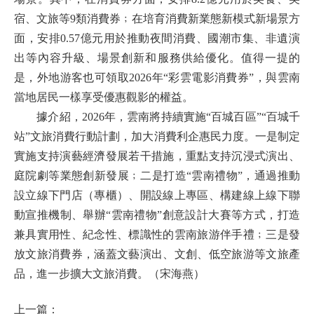
宿、文旅等9類消費券﹔在培育消費新業態新模式新場景方
面，安排0.57億元用於推動夜間消費、國潮市集、非遺演
出等內容升級、場景創新和服務供給優化。值得一提的
是，外地游客也可領取2026年“彩雲電影消費券”，與雲南
當地居民一樣享受優惠觀影的權益。
據介紹，2026年，雲南將持續實施“百城百區”“百城千
站”文旅消費行動計劃，加大消費利企惠民力度。一是制定
實施支持演藝經濟發展若干措施，重點支持沉浸式演出、
庭院劇等業態創新發展﹔二是打造“雲南禮物”，通過推動
設立線下門店（專櫃）、開設線上專區、構建線上線下聯
動宣推機制、舉辦“雲南禮物”創意設計大賽等方式，打造
兼具實用性、紀念性、標識性的雲南旅游伴手禮﹔三是發
放文旅消費券，涵蓋文藝演出、文創、低空旅游等文旅產
品，進一步擴大文旅消費。（宋海燕）
上一篇：