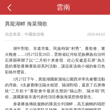
雲南
異龍湖畔 海菜飛歌
信息來源：中國旅游報
2026-04-02
湖中對歌、非遺市集、民族時裝“村秀”、賽歌會、篝
火晚會……3月27日至29日，雲南省紅河哈尼族彝族自治州
石屏縣舉辦了以“二月初十來會我﹒此心安處是石屏”為主
題的賽歌賽舞賽裝節系列活動，讓這座滇南小城的春日色
彩格外豐富。
3月27日下午，異龍湖國家濕地公園西岸率先奏響活動
的序曲。6支參賽隊伍隔水相望、隔湖對唱，還原了石屏傳
統“二月初十”賽歌會中最原生態的“隔山對、隔水唱”民
俗，讓國家級非遺代表性項目彝族海菜腔煥發新生。
身著彝族傳統服飾的隊員分列湖畔，高亢婉轉的唱腔
掠過水面，不少游客駐足聆聽，有的跟著調子輕輕哼唱，