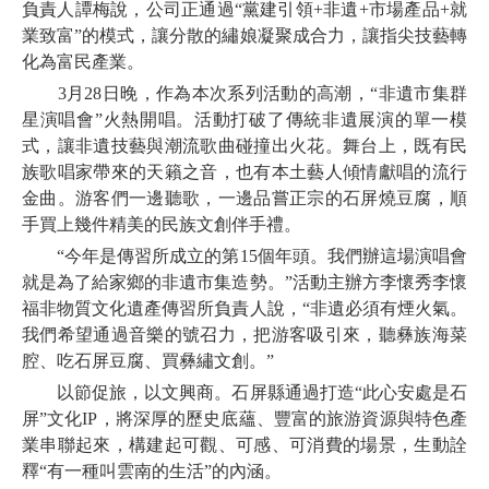
負責人譚梅說，公司正通過“黨建引領+非遺+市場產品+就
業致富”的模式，讓分散的繡娘凝聚成合力，讓指尖技藝轉
化為富民產業。
3月28日晚，作為本次系列活動的高潮，“非遺市集群
星演唱會”火熱開唱。活動打破了傳統非遺展演的單一模
式，讓非遺技藝與潮流歌曲碰撞出火花。舞台上，既有民
族歌唱家帶來的天籟之音，也有本土藝人傾情獻唱的流行
金曲。游客們一邊聽歌，一邊品嘗正宗的石屏燒豆腐，順
手買上幾件精美的民族文創伴手禮。
“今年是傳習所成立的第15個年頭。我們辦這場演唱會
就是為了給家鄉的非遺市集造勢。”活動主辦方李懷秀李懷
福非物質文化遺產傳習所負責人說，“非遺必須有煙火氣。
我們希望通過音樂的號召力，把游客吸引來，聽彝族海菜
腔、吃石屏豆腐、買彝繡文創。”
以節促旅，以文興商。石屏縣通過打造“此心安處是石
屏”文化IP，將深厚的歷史底蘊、豐富的旅游資源與特色產
業串聯起來，構建起可觀、可感、可消費的場景，生動詮
釋“有一種叫雲南的生活”的內涵。