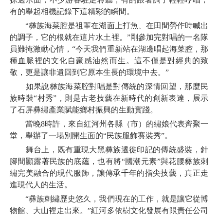
有的舉起相機記錄下這精彩的瞬間。
“彝族海菜腔是祖輩在湖面上打魚、在田間勞作時喊出
的調子，它的根就在這片水土裡。”剛參加完對唱的一名隊
員難掩激動心情，“今天我們重新站在湖邊唱起海菜腔，那
種血脈裡的文化自豪感油然而生。這不僅是對經典的致
敬，更是讓非遺回到它原本生長的環境中去。”
如果說彝族海菜腔對唱是對傳統的深情回望，那麼民
族時裝“村秀”，則是古老技藝在新時代的創新表達，展示
了石屏彝繡產業賦能鄉村振興的生動實踐。
當晚8時許，來自紅河州各縣（市）的繡娘代表齊聚一
堂，舉辦了一場別開生面的“民族服飾賽裝秀”。
舞台上，既有重現大黑彝族遷徙印記的傳統盛裝，針
腳間顯露著民族的底蘊，也有將“國潮元素”與花腰彝族刺
繡完美融合的現代服飾，讓傳承千年的指尖技藝，真正走
進現代人的生活。
“彝族刺繡歷史悠久，我們現在的工作，就是讓它從博
物館、大山裡走出來。”紅河多依樹文化發展有限責任公司