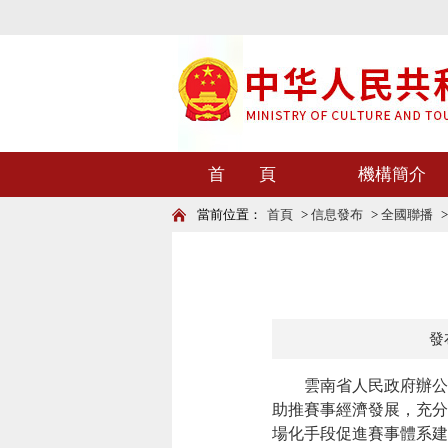
首 頁
機構簡介
當前位置：
首頁
>
信息發布
>
全國聯播
發布
雲南省人民政府辦公廳
助推賽事經濟發展，充分
場化手段促進賽事體系建