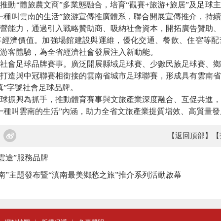
“體旅農文商”多業態融合，培育“觀賽+旅游+旅居”及足球
一種叫雲南的生活”旅游宣傳推廣體系，聯合開展宣傳推介，持
營能力，通過引入戰略贊助商、吸納社會資本，開拓廣告贊助、
事經濟價值。加強場館建設與運維，優化交通、餐飲、住宿等配
游客體驗，為全省經濟社會發展注入新動能。
會足球品牌賽事。廣泛開展縣域足球賽、少數民族足球賽、鄉
打造與中冠聯賽相銜接的雲南省城市足球聯賽，形成具有雲南省
滇”字號社會足球品牌。
振興為抓手，推動體育賽事與文旅產業深度融合、互促共進，
一種叫雲南的生活”內涵，助力全省文旅產業提質增效、高質量
【返回頂部】
【
雲途”服務品牌
南”主題發布暨“滇南最美鄉愁之旅”推介系列活動啟幕