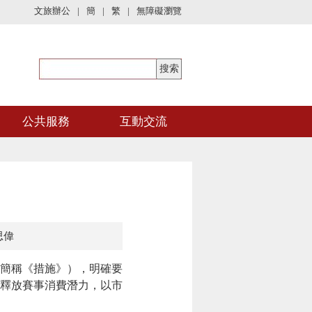
文旅辦公
|
簡
|
繁
|
無障礙瀏覽
公共服務
互動交流
思偉
簡稱《措施》），明確要
釋放賽事消費潛力，以市