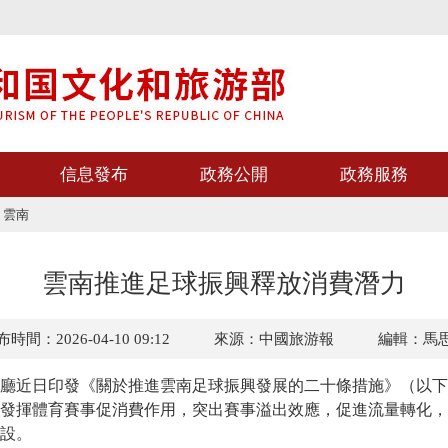
信息發布
政務公開
政務服務
>
雲南
雲南推進足球振興釋放消費潛力
時間：2026-04-10 09:12
來源：中國旅游報
編輯：馬
近日印發《關於推進雲南足球振興發展的二十條措施》（以下
發揮體育賽事促消費作用，突出賽事溢出效應，促進流量轉化，
設。