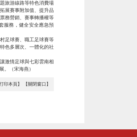
主題旅游線路等特色消費場
續拓展賽事附加值、提升品
票務營銷、賽事轉播權等
套服務，健全安全應急預
村足球賽、職工足球賽等
特色多層次、一體化的社
讓激情足球與七彩雲南相
發展。（宋海燕）
打印本頁】
【關閉窗口】