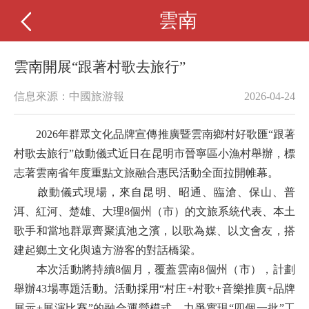
雲南
雲南開展“跟著村歌去旅行”
信息來源：中國旅游報
2026-04-24
2026年群眾文化品牌宣傳推廣暨雲南鄉村好歌匯“跟著
村歌去旅行”啟動儀式近日在昆明市晉寧區小漁村舉辦，標
志著雲南省年度重點文旅融合惠民活動全面拉開帷幕。
啟動儀式現場，來自昆明、昭通、臨滄、保山、普
洱、紅河、楚雄、大理8個州（市）的文旅系統代表、本土
歌手和當地群眾齊聚滇池之濱，以歌為媒、以文會友，搭
建起鄉土文化與遠方游客的對話橋梁。
本次活動將持續8個月，覆蓋雲南8個州（市），計劃
舉辦43場專題活動。活動採用“村庄+村歌+音樂推廣+品牌
展示+展演比賽”的融合運營模式，力爭實現“四個一批”工