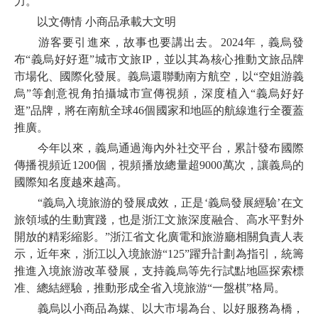
力。
以文傳情 小商品承載大文明
游客要引進來，故事也要講出去。2024年，義烏發
布“義烏好好逛”城市文旅IP，並以其為核心推動文旅品牌
市場化、國際化發展。義烏還聯動南方航空，以“空姐游義
烏”等創意視角拍攝城市宣傳視頻，深度植入“義烏好好
逛”品牌，將在南航全球46個國家和地區的航線進行全覆蓋
推廣。
今年以來，義烏通過海內外社交平台，累計發布國際
傳播視頻近1200個，視頻播放總量超9000萬次，讓義烏的
國際知名度越來越高。
“義烏入境旅游的發展成效，正是‘義烏發展經驗’在文
旅領域的生動實踐，也是浙江文旅深度融合、高水平對外
開放的精彩縮影。”浙江省文化廣電和旅游廳相關負責人表
示，近年來，浙江以入境旅游“125”躍升計劃為指引，統籌
推進入境旅游改革發展，支持義烏等先行試點地區探索標
准、總結經驗，推動形成全省入境旅游“一盤棋”格局。
義烏以小商品為媒、以大市場為台、以好服務為橋，