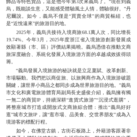
飾品等特色貨品，這是他今年第3次來義烏了。“現在到義
烏，既能談生意，又能感受體驗風土人情，體驗很好。”丹
尼爾說。如今，義烏不僅是“買賣全球”的商貿樞紐，也
是“近悅遠來”的旅游目的地。
2025年，義烏共接待入境商旅68.1萬人次，同比增長
19.74%。今年3月，2025年度浙江省入境旅游創新發展成
效顯著縣（市、區）評價結果揭曉。義烏憑借在推動文商
旅深度融合、系統化發展入境旅游方面的卓越成效拔得頭
籌。
“義烏發展入境旅游的秘訣就是立足稟賦、改革創新、
市場驅動。我們把以商促旅、以旅興商作為入境旅游破題
關鍵，讓世界小商品之都同步成為世界旅游目的地。”義烏
市文化和廣電旅游體育局副局長史盛俊介紹，義烏擁有獨
一無二的商貿IP，持續深耕“進貨式旅游”“沉浸式逛購”，
將整座城市打造成開放式文商旅綜合體﹔推出“義烏好好
逛”城市文旅IP，讓“逛市場、品美食、交世界朋友”成為入
境游客的標配行程。
如今，在佛堂古鎮，古街石板路上，外籍游客跟著非