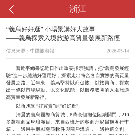
浙江
“義烏好好逛” 小場景講好大故事
——義烏探索入境旅游高質量發展新路徑
信息來源：中國旅游報
2026-05-14
習近平總書記近日作出重要指示強調，把“義烏發展經
驗”進一步總結好運用好，探索走出符合各自實際的高質量
發展之路。近年來，義烏堅持以商促旅、以旅興商，探索
出一條以市場驅動、以文化賦能、以服務取勝的入境旅游
高質量發展新路徑。
以商興旅 “好買賣”到“好好逛”
清晨的義烏國際商貿城，8萬余個攤位陸續開門，210
多萬種商品琳琅滿目。來自西班牙的客商丹尼爾拖著行李
箱，一邊用手機AI翻譯軟件與商戶溝通，一邊挑選文創、