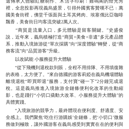
遺傳承人體驗紅糖制作、木活字印刷﹔雞鳴閣的燈光秀
裡，全息投影再現義烏盛景，引得外國賓客贊嘆不已﹔萬
國美食街裡，佛堂千張面與土耳其烤肉、埃塞俄比亞咖啡
飄香，美食街日均客流突破2萬人次。
“商貿是流量入口，多元體驗是留客關鍵。”史盛俊
說，近年來，義烏積極打造“商貿+美食+非遺”多元產品體
系，推動入境旅游從“單次採購”向“深度體驗”轉變，從“商
務客流”向“品質游客”升級。
以改賦能 小服務提升大體驗
“從下飛機到退稅款到賬，全程不用排隊、不用填復雜
的表格，太方便了。”來自德國的游客莉婭在義烏機場體驗
離境退稅“即買即退”服務，支付寶“碰一下”2分鐘完成退
稅。這是義烏推進入境旅游全鏈條便利化改革的生動縮
影，也是踐行“小切口撬動大改革、小服務提升大體驗”的
具體實踐。
“入境旅游的競爭力，最終體現在便利度、舒適度、安
全感上。我們聚焦‘吃住行游購娛’全鏈條，把‘小切口’微服
務做到極致，讓外國游客在義烏感受到實實在在的便利與