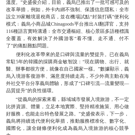
溫度。”史盛俊介紹，目前，義烏已推出了一批可感可及的
改革舉措，例如，外卡內綁不強制、保護信息隱私﹔全市
設立39家離境退稅商店，並在機場試點“封裝打碼”便利化
模式﹔義烏小商品城Chinagoods平台推出AI翻譯官，支持
116種語言實時溝通﹔全市交通樞紐、核心景區多語種標識
全覆蓋，有效解決了外國游客“看不懂、走不通、付不
了”的痛點難點問題。
便利化改革帶來的是口碑與流量的雙提升。已在義烏
常駐5年的韓國的採購商金敏智說：“現在購物、出行、就
醫、辦事都很方便，就像在自己國家一樣。”數據顯示，義
烏入境游客復游率、滿意度持續走高，不少外商主動在海
外社交平台分享義烏體驗，形成了“口碑引流—流量變現—
品質提升”的良性循環。
“從義烏的探索來看，縣域城市發展入境旅游，不一定
比拼資源、體量，立足本地實際、堅持精准施策、用心做
好服務，也能走出特色發展之路。”史盛俊表示，下一步，
義烏將持續迭代便利化舉措，推動服務標准化、數字化、
國際化，讓全鏈條便利化成為義烏入境旅游的核心競爭