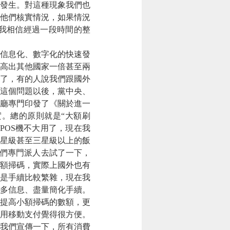
有發生。對這種現象我們也
他們核實情況，如果情況
我相信經過一段時間的整
信息化、數字化的快速發
高出其他國家一倍甚至兩
”了，有的人說我們跟國外
這個問題以後，黨中央、
廳專門印發了《關於進一
。總的原則就是“大額刷
POS機不大用了，現在我
星級甚至三星級以上的飯
我們專門派人去試了一下，
小額掃碼，實際上國外也有
是手續比較繁雜，現在我
多信息、盡量簡化手續。
提高小額掃碼的數額，更
用移動支付覺得很方便。
我們宣傳一下，所有消費