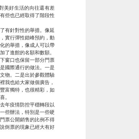
對美好生活的向往還有差
有些也已經取得了階段性
了有針對性的舉措。像延
，實行彈性錯峰預約，動
化的舉措，像成人可以帶
加了進館的名額和數額。
下窗口也保留一部分門票
是國際通行的做法。一是
文物。二是出於參觀體驗
裡我也給大家做個廣告，
豐富獨特，也很精彩，如
喜。
去年疫情防控平穩轉段以
一些辦法，特別是一些硬
門票公開銷售的比例不得
該說倒票的現象已經大有好