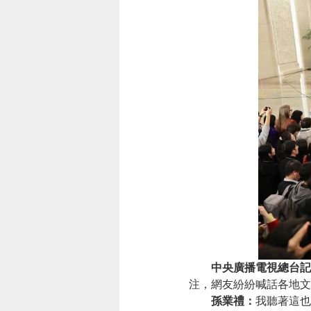
中央廣播電視總台記
注，網友紛紛喊話各地文
孫業禮：
我聽著這也