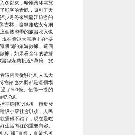
入冬以來，哈爾濱冰雪旅
了顧客的青睞，吸引了天
份到2月份來黑龍江旅游的
。像吉林、遼寧雖然沒有網
林這個旅游季的旅游收入也
，現在看冰天雪地正在“妥
節期間的旅游數據，這個
的數據，如果看全年的數據
旅游總花費接近5萬億。旅
者這兩天從駐地到人民大
博物館也大概都是這個場
過了500億。值得一提的
7.7億。
控平穩轉段以後一種爆發
建設小康社會以後，人民
就覺得不錯了，現在是吃
好生活向往的重要內容。
以“加”百業，百業也可