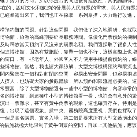
確了努力的方向。所以你提出的問題很有建設性，真的謝謝你。
存在的，說明文化和旅游的發展與人民群眾的需求、與人民群眾
已經暴露出來了，我們也正在採取一系列舉措，大力進行改進，
構預約難的問題。針對這個問題，我們做了深入地調研，也採取
博物館，旅游的高峰期要延長服務時間。像優化門票預約的機制
及時釋放當天預約了又沒來的購票名額。我們還採取了很多人性
個進博物館，因為有雙胞胎，隻帶一個也不行，這樣實際上也增
的窗口，有一些老年人、外國客人不方便用手機提前預約的，線
些博物館。當然，我也請大家諒解，大型文博機構預約和限流也
間內聚集在一個相對封閉的空間，容易出安全問題，也容易損壞
人擠人，也妨礙大家的參觀體驗，所以預約和限流是必要的。這
常豐富，除了大型博物館還有一些中小型的博物館，內容非常的
名的博物館，到這種中小型的博物館看一看，也許會有意外的驚
演出一票難求，甚至有黃牛倒票的現象，這也確實存在。特別是
復，出現了這個現象。黨中央、國務院高度重視，我們也採取了
一個是實名購票、實名入場，第二個是要求所有大型文藝演出的
硬的措施就極大地限制了黃牛倒票的空間，再加上其他措施，應