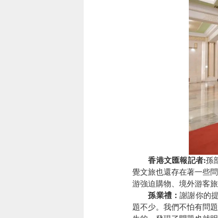
香港文匯報記者:
孫
覺文旅也還存在著一些問
游強迫購物、境外游客旅
孫業禮：
謝謝你的
題不少。我們不怕有問題