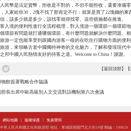
人民幣是法定貨幣，拒收是不對的，不但不能拒收，還要准備零
西，人家給你30，2塊不找了那肯定不行﹔就算是買了22塊錢的東
信，該多少就是多少，該找零就得找零。這些措施都在推進。
客入境的便利性進行全流程梳理，對入境游一個環節一個環節地
個環節有問題就打通哪個環節，有什麼問題就解決什麼問題。相
旅游一定也能享受到跟國內游客一樣的在吃住行購物方面的便利
旅游，來領略古老中國獨特神奇的文化魅力，了解和發現現代中
邦中國人民熱情友好的待客之道。Welcome to China！謝謝
【返回頂部】
【
博物館簽署戰略合作協議
副部長出席中歐高級別人文交流對話機制第六次會議