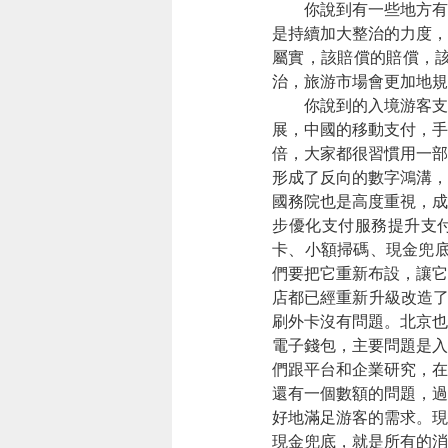
你說到有一些地方有
是持續加大整治的力度，
屬實，該賠償的賠償，
治，旅游市場會更加地規
你說到的入境游客支
展，中國的移動支付，手
倍，大家都很習慣用一部
形成了反向的數字鴻溝，
國務院也是高度重視，成
步優化支付服務提升支
卡、小額掃碼、現金兜底
們要把它重新布設，讓它
店都已經重新升級改造了
刷外卡沒有問題。北京也
電子錢包，主要問題是入
們跟平台和企業研究，在
還有一個數額的問題，過
好地滿足游客的需求。現
現金兜底，就是所有的消