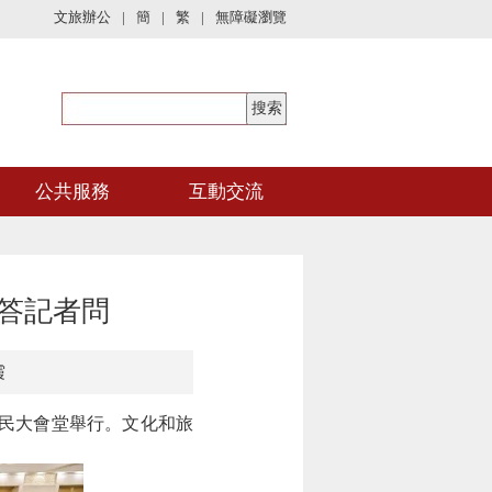
文旅辦公
|
簡
|
繁
|
無障礙瀏覽
公共服務
互動交流
”答記者問
霞
人民大會堂舉行。文化和旅