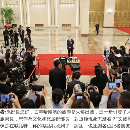
者:
孫部長您好，去年哈爾濱的旅游是火爆出圈，進一步引發了大
旅局長，
您作為文化和旅游部部長，對這種現象怎麼看？“文旅
像是在喊話呀，你的喊話我收到了，謝謝。也謝謝各位記者朋友