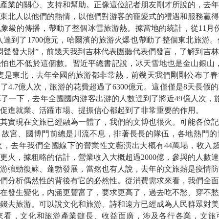
產業的關心、支持和幫助。正像這位記者朋友剛才所說的，去年
東北人以他們的熱情，以他們對游客的寵愛式的禮遇和服務贏得
象級的傳播，帶動了整個冰雪旅游熱。據當地的統計，從11月
收入達到了1700億元，哈爾濱的旅游火爆也帶動了整個東北旅游
悶聲發大財”，前幾天我到吉林代表團聽代表們發言，了解到吉
寧恐怕也不低於這個數。習近平總書記說，冰天雪地也是金山銀山
隻是東北，去年全國的旅游都非常熱，前幾天我們剛剛公布了春
了4.7億人次，旅游的花費超過了6300億元。這僅僅是8天長假
了一下，去年全國國內游客出游的人數達到了將近49億人次，
促進就業、活躍市場、提振信心都起到了非常重要的作用。
其實現在文旅已經融為一體了，我們的文博也很火。可能各位記
，故宮、國博門前總是川流不息，排著長長的隊伍，各地熱門的
，去年我們全國線下的營業性文藝演出大概有44萬場，收入超
更火，據粗略的估計，營業收入大概超過2000億，參與的人數達到
游強勁復蘇、蓬勃發展，當然也有人說，去年的文旅熱是疫情防
們分析偶然性的背後有它的必然性。從消費需求來看，我們全面
在發生變化，內涵更豐富了，要求更高了，過去吃不愁、穿不愁
錢去旅游。可以說文化和旅游、詩和遠方已經成為人民群眾對美
來看，文化和旅游產業鏈長、收益面廣，涉及各行各業，文旅可