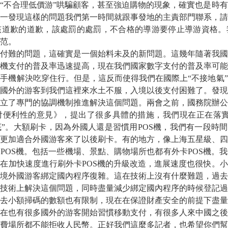
“不合理低價游”哄騙顧客，甚至強迫購物的現象，確實也是時
一發現這樣的問題我們第一時間就跟事發地的主責部門聯系，請
該道歉的道歉，該處罰的處罰，不合格的導游要停止導游資格。
范。
付難的問題，這確實是一個始料未及的新問題。這幾年隨著我國
機支付的普及率迅速提高，現在我們國家數字支付的普及率可能
手機解決吃穿住行。但是，這反而使得我們在國際上“不接地氣
國外的游客到我們這裡來水土不服，入境以後支付困難了。發現
立了專門的協調機制推進解決這個問題。兩會之前，國務院辦公
付便利性的意見》，提出了很多具體的措施，我們現在正在落實
”。大額刷卡，因為外國人還是習慣用POS機，我們有一段時間
更加適合外國游客來了以後刷卡。有的地方，像上海五星級、四
POS機。包括一些機場、景點、購物場所也都有外卡POS機。
在加快速度進行刷外卡POS機的升級改造，進展速度也很快。
境外國游客綁定國內程序復雜。這在技術上沒有什麼難題，過去
技術上解決這個問題，同時盡量減少綁定國內程序的時候登記過
去小額掃碼的數額也有限制，現在在保證財產安全的前提下盡量
在也有很多國外的游客開始習慣移動支付，有很多人來中國之後
費場所都不能拒收人民幣。正好我們這麼多記者，也希望你們幫