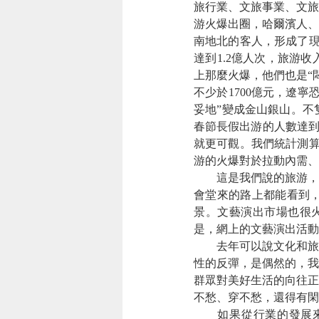
旅行業、文旅事業、文旅
游火
爆出圈，哈爾濱人、
南地北的客人，形成了現
達到1.2億人次，旅游
上那麼火爆，他們也是“
不少於1700億元，遼
妥地”變成金山銀山。不
春節長假出游的人數達到
就更可觀。我們統計測算
游的火爆對於拉動內需、
這是我們說的旅游，
會堂來的路上都能看到
景。文藝演出市場也很火
是，網上的文藝演出活動
去年可以說文化和旅
性的反彈，是偶然的，我
群眾對美好生活的向往正
不愁、穿不愁，還得有閑
如果從行業的發展