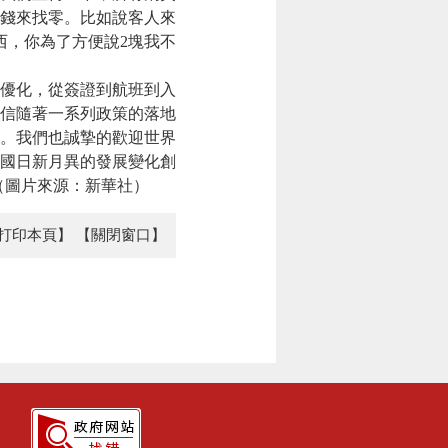
錢來找零。比如說客人來
西，你為了方便說2塊我不
優化，從簽證到航班到入
信隨著一系列政策的落地
。我們也誠摯的歡迎世界
國日新月異的發展變化創
。（圖片來源：新華社）
打印本頁】
【關閉窗口】