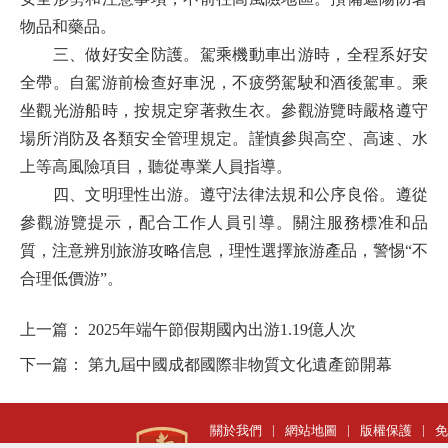
物品和藥品。
三、做好安全防護。
駕乘機動車出游時，全程系好安
全帶。自駕游前檢查好車況，不疲勞駕駛和酒後駕車。乘
坐觀光游船時，按規定穿著救生衣。參觀游覽時嚴格遵守
場所消防及各類安全管理規定。謹慎參與高空、高速、水
上等高風險項目，
聽從
專業人員
指導。
四、文明理性出游。
遵守法律法規和公序良俗。
遵從
參觀游覽提示，
配合工作人員引導。關注服務標准和品
質，
注意辨別
旅游攻略信息，
理性選擇旅游產品
，警惕
“不
合理低價游”
。
上一篇：
2025年端午節假期國內出游1.19億人次
下一篇：
第九屆中國成都國際非物質文化遺產節開幕