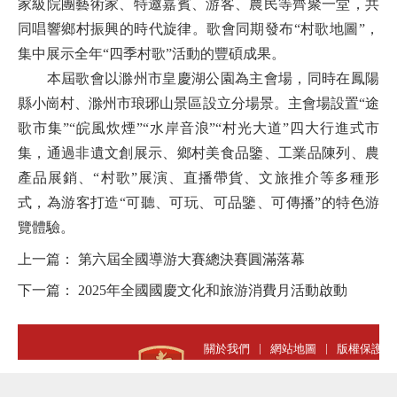
家級院團藝術家、特邀嘉賓、游客、農民等齊聚一堂，共
同唱響鄉村振興的時代旋律。歌會同期發布“村歌地圖”，
集中展示全年“四季村歌”活動的豐碩成果。
本屆歌會以滁州市皇慶湖公園為主會場，同時在鳳陽
縣小崗村、滁州市琅琊山景區設立分場景。主會場設置“途
歌市集”“皖風炊煙”“水岸音浪”“村光大道”四大行進式市
集，通過非遺文創展示、鄉村美食品鑒、工業品陳列、農
產品展銷、“村歌”展演、直播帶貨、文旅推介等多種形
式，為游客打造“可聽、可玩、可品鑒、可傳播”的特色游
覽體驗。
上一篇：
第六屆全國導游大賽總決賽圓滿落幕
下一篇：
2025年全國國慶文化和旅游消費月活動啟動