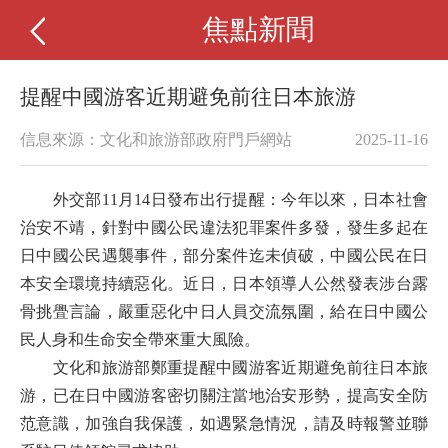
焦點新聞
提醒中國游客近期避免前往日本旅游
信息來源：文化和旅游部政府門戶網站
2025-11-16
外交部
11
月
14
日發布出行提醒：今年以來，日本社會
治安不靖，針對中國公民違法犯罪案件多發，發生多起在
日中國公民遇襲事件，部分案件迄未偵破，中國公民在日
本安全環境持續惡化。近日，日本領導人公然發表涉台露
骨挑舋言論，嚴重惡化中日人員交流氛圍，給在日中國公
民人身和生命安全帶來重大風險。
文化和旅游部鄭重提醒中國游客近期避免前往日本旅
游，已在日中國游客密切關注當地治安形勢，提高安全防
范意識，加強自我保護
，
如遇緊急情況，請及時報警並聯