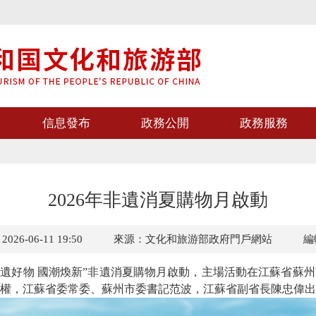
信息發布
政務公開
政務服務
2026年非遺消夏購物月啟動
6-06-11 19:50
來源：文化和旅游部政府門戶網站
編
“非遺好物 國潮煥新”非遺消夏購物月啟動，主場活動在江蘇省蘇
權，江蘇省委常委、蘇州市委書記范波，江蘇省副省長陳忠偉出