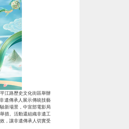
平江路歷史文化街區舉辦
及非遺傳承人展示傳統技藝
驗新場景，中宣部電影局
民舉措。活動還組織非遺工
效，讓非遺傳承人切實受