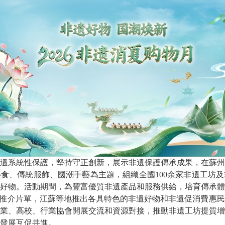
遺系統性保護，堅持守正創新，展示非遺保護傳承成果，在蘇州
食、傳統服飾、國潮手藝為主題，組織全國100余家非遺工坊
好物。活動期間，為豐富優質非遺產品和服務供給，培育傳承體
”推介片單，江蘇等地推出各具特色的非遺好物和非遺促消費惠
業、高校、行業協會開展交流和資源對接，推動非遺工坊提質增
發展互促共進。