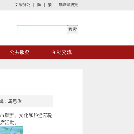
文旅辦公
|
簡
|
繁
|
無障礙瀏覽
公共服務
互動交流
輯：馬思偉
州市舉辦。文化和旅游部副
席活動。