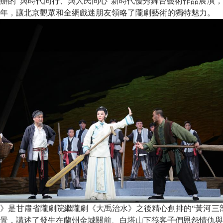
辦的“與時代同行、與人民同心”新時代優秀舞台藝術作品展演
周年，讓北京觀眾和全網戲迷朋友領略了隴劇藝術的獨特魅力。
甘肅省隴劇院繼隴劇《大禹治水》之後精心創排的“黃河三部曲
背景，講述了發生在蘭州金城關前、白塔山下筏客子們恩怨情仇