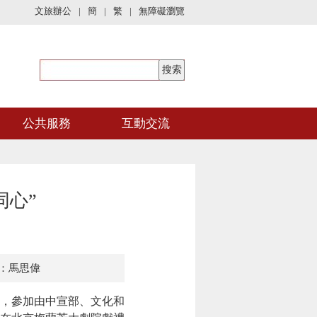
文旅辦公
|
簡
|
繁
|
無障礙瀏覽
公共服務
互動交流
同心”
：馬思偉
，參加由中宣部、文化和