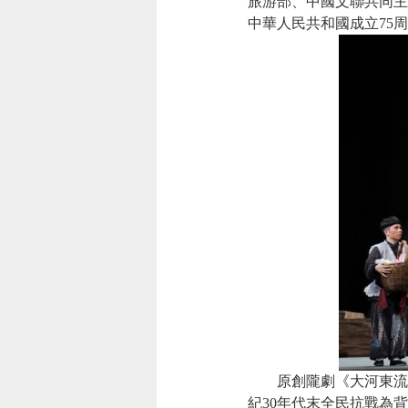
旅游部、中國文聯共同主
中華人民共和國成立75
原創隴劇《大河東流》是
紀30年代末全民抗戰為