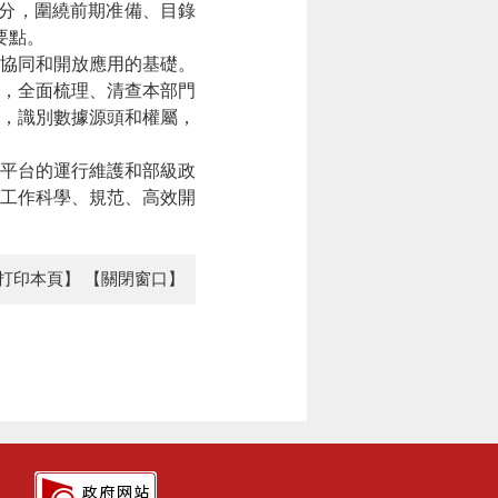
分，圍繞前期准備、目錄
要點。
協同和開放應用的基礎。
上，全面梳理、清查本部門
，識別數據源頭和權屬，
平台的運行維護和部級政
工作科學、規范、高效開
打印本頁】
【關閉窗口】