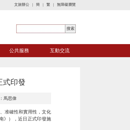
文旅辦公
|
簡
|
繁
|
無障礙瀏覽
公共服務
互動交流
正式印發
：馬思偉
、准確性和實用性，文化
南》），近日正式印發施