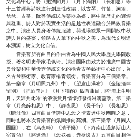
文化為中心，將《把酒問月》《月下獨酌》《長相思》等
十三首經典詩歌進行創造性改編，以古琴、竹笛、洞簫、
琵琶、古箏、阮等傳統民族樂器為媒，將中華歷史的輝煌
與凝重、詩人對於現實生活的超越性表達融合於民族音樂
之中。演出人員身著傳統服裝，與現場觀眾一同開啟中秋
詩與月的盛宴，領略古人筆下的中秋之美，為現代文明追
本溯源，樹立文化自信。
音樂薈所有曲目的作曲者為中國人民大學歷史學院教
授、著名明史學家毛佩琦。演出團隊由致力於推廣中國古
典音樂和中華優秀傳統文化的楊青古琴藝術中心出演，著
名古琴藝術家、教育家楊青領銜。音樂薈分為三個樂章。
第一樂章《月明照九州》中，《望廬山瀑布》《金陵酒肆
留別》《把酒問月》《月下獨酌》四首曲目，將“海上生明
月，天涯共此時”的浪漫賞月情懷抒發得淋漓盡致。第二樂
章《月亮醉相思》中，《靜夜思》《長干行》《長相思》
《贈汪倫》四首曲目借詩中思念之情表達中秋團圓之意，
同時也將本次音樂薈的氛圍推向高潮。第三樂章《月圓人
團圓》，在《烏夜啼》《清平樂》《下終南山過斛斯山人
宿置酒》《將進酒》《念奴嬌﹒赤壁懷古》五首曲目相伴