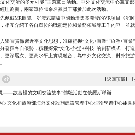
文化交流的多元可能”主題黨日活動。
中外文化交流中心
黨支部
經理
劉鵬
，兩家單位40余名黨員干部參加此次活動。
佩戴MR眼鏡，沉浸式體驗中國動漫集團開發的VR項目《沉睡
，相互介紹了各自單位的職能定位和業務領域等工作內容，並就
習貫徹習近平文化思想，准確把握“文化+百業”“旅游+百業
分發揮各自優勢，積極探索“文化+旅游+科技”的創新模式，打
、更深層次、更高水平上實現融合，為中外文化交流、對外旅游
。
【返回頂部】
【
見——故宮裡的文明交流故事”體驗活動在俄羅斯舉辦
中心 文化和旅游部海外文化設施建設管理中心理論學習中心組圍