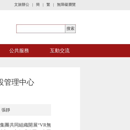
文旅辦公
|
簡
|
繁
|
無障礙瀏覽
公共服務
互動交流
設管理中心
：張靜
團共同組織開展“VR無