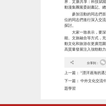
界﹒文脈共享：科技賦能
動漫集團黨委副書記、總
參加活動的同志們首先
位的同志們進行深入交流
探討。
大家一致表示，要深入學
能、文旅融合等方式，充
動文化和旅游在更廣范圍
高質量發展注入強勁動力
分享到：
上一篇：
“漂洋過海的遇
下一篇：
中外文化交流
題學習