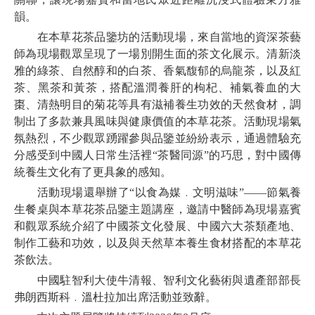
韻。
在本草花茶品鑒坊的活動現場，來自當地的資深茶藝
師為現場觀眾呈現了一場別開生面的茶文化展示。清新淡
雅的綠茶、自然醇和的白茶、香氣馥郁的烏龍茶，以及紅
茶、黑茶和黃茶，搭配溫潤養肝的枸杞、補氣養血的大
棗、清熱明目的菊花等具有滋補養生功效的天然食材，調
制出了多款兼具風味與健康價值的本草花茶。活動現場氣
氛熱烈，不少觀眾踴躍參與品鑒並紛紛表示，通過體驗充
分感受到中國人日常生活裡“茶醫同源”的巧思，對中國傳
統養生文化有了更具象的感知。
活動現場還舉辦了“以食為媒﹒文明滋味”——節氣養
生餐桌與本草花茶品鑒主題講座，邀請中醫師為現場嘉賓
和觀眾系統介紹了中國茶文化發展、中國六大茶類產地、
制作工藝和功效，以及與天然草本養生食材搭配的本草花
茶飲法。
中國駐智利大使牛清報、智利文化藝術與遺產部部長
弗朗西斯科﹒溫杜拉加出席活動並致辭。