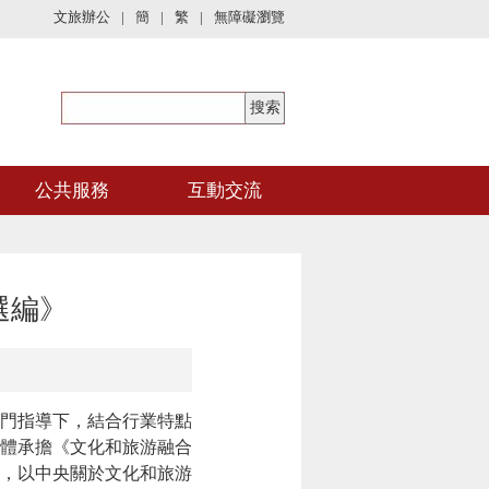
文旅辦公
|
簡
|
繁
|
無障礙瀏覽
公共服務
互動交流
選編》
門指導下，結合行業特點
體承擔《文化和旅游融合
，以中央關於文化和旅游