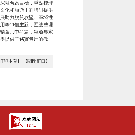
深融合為目標，重點梳理
文化和旅游干部培訓提供
展助力脫貧攻堅、區域性
用等
11個主題，匯總整理
精選其中
41
篇，經過專家
學提供了務實管用的教
打印本頁】
【關閉窗口】