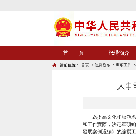
首 頁
機構簡介
當前位置：
首頁
>
信息發布
>
專項工作
人事
為提高文化和旅游系統
和工作實際，決定牽頭編
發展案例選編》的編撰工