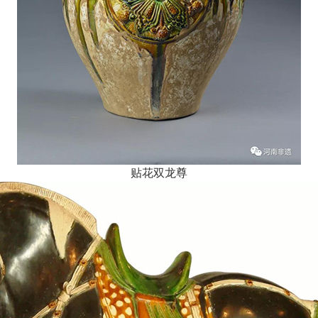
贴花双龙尊