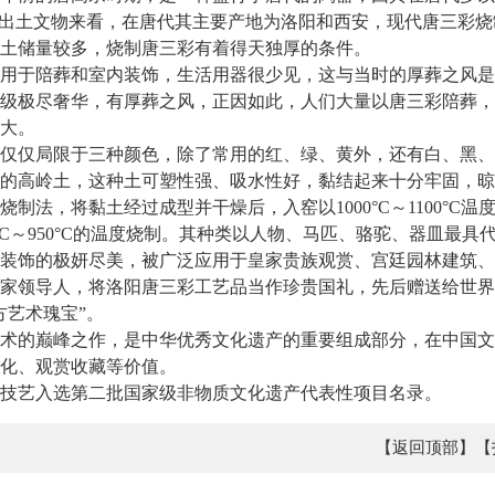
和出土文物来看，在唐代其主要产地为洛阳和西安，现代唐三彩
土储量较多，烧制唐三彩有着得天独厚的条件。
于陪葬和室内装饰，生活用器很少见，这与当时的厚葬之风是
级极尽奢华，有厚葬之风，正因如此，人们大量以唐三彩陪葬，
大。
仅局限于三种颜色，除了常用的红、绿、黄外，还有白、黑、
的高岭土，这种土可塑性强、吸水性好，黏结起来十分牢固，晾
制法，将黏土经过成型并干燥后，入窑以1000°C～1100°C
°C～950°C的温度烧制。其种类以人物、马匹、骆驼、器皿最
装饰的极妍尽美，被广泛应用于皇家贵族观赏、宫廷园林建筑、
和国家领导人，将洛阳唐三彩工艺品当作珍贵国礼，先后赠送给世界
方艺术瑰宝”。
的巅峰之作，是中华优秀文化遗产的重要组成部分，在中国文
化、观赏收藏等价值。
技艺入选第二批国家级非物质文化遗产代表性项目名录。
【返回顶部】
【