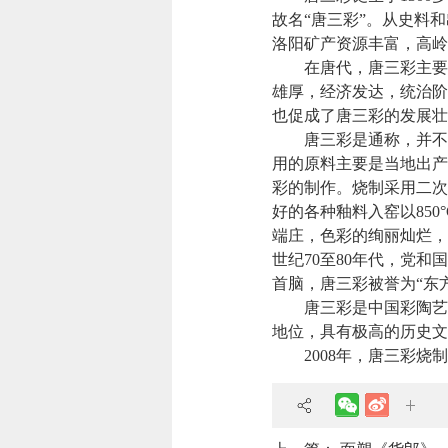
故名“唐三彩”。从史料
洛阳矿产资源丰富，高岭
在唐代，唐三彩主要用
雄厚，经济发达，统治阶
也促成了唐三彩的发展壮
唐三彩是通称，并不仅
用的原料主要是当地出产
彩的制作。烧制采用二次烧
好的各种釉料入窑以850
端庄，色彩的绚丽灿烂，
世纪70至80年代，党
首脑，唐三彩被誉为“东
唐三彩是中国彩陶艺术
地位，具有极高的历史文
2008年，唐三彩烧制