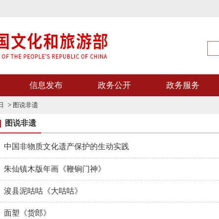
信息发布
政务公开
政务服务
日
>
图说非遗
图说非遗
中国非物质文化遗产保护的生动实践
朱仙镇木版年画《鞭锏门神》
浚县泥咕咕《大咕咕》
面塑《货郎》