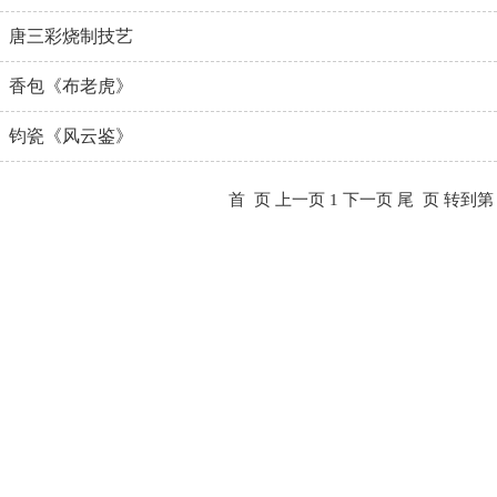
唐三彩烧制技艺
香包《布老虎》
钧瓷《风云鉴》
首 页
上一页
1
下一页
尾 页
转到