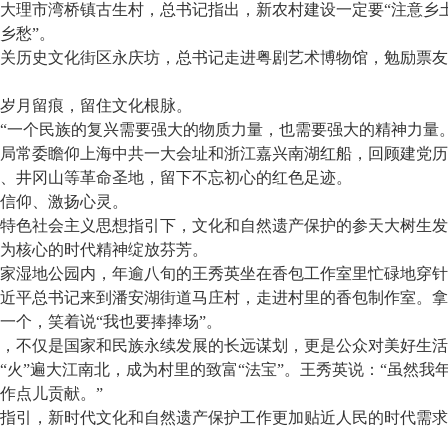
理市湾桥镇古生村，总书记指出，新农村建设一定要“注意乡
乡愁”。
历史文化街区永庆坊，总书记走进粤剧艺术博物馆，勉励票友
月留痕，留住文化根脉。
一个民族的复兴需要强大的物质力量，也需要强大的精神力量。
常委瞻仰上海中共一大会址和浙江嘉兴南湖红船，回顾建党历
井冈山等革命圣地，留下不忘初心的红色足迹。
信仰、激扬心灵。
色社会主义思想指引下，文化和自然遗产保护的参天大树生发
为核心的时代精神绽放芬芳。
湿地公园内，年逾八旬的王秀英坐在香包工作室里忙碌地穿针
，习近平总书记来到潘安湖街道马庄村，走进村里的香包制作室。
一个，笑着说“我也要捧捧场”。
不仅是国家和民族永续发展的长远谋划，更是公众对美好生活
”遍大江南北，成为村里的致富“法宝”。王秀英说：“虽然我
作点儿贡献。”
引，新时代文化和自然遗产保护工作更加贴近人民的时代需求