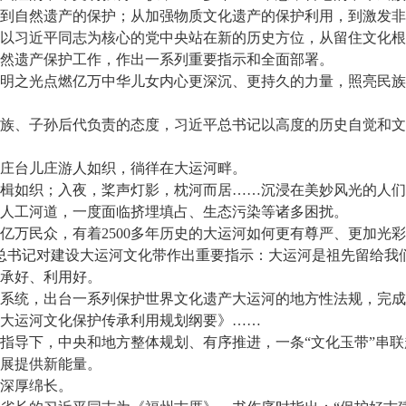
自然遗产的保护；从加强物质文化遗产的保护利用，到激发非
以习近平同志为核心的党中央站在新的历史方位，从留住文化根
然遗产保护工作，作出一系列重要指示和全面部署。
之光点燃亿万中华儿女内心更深沉、更持久的力量，照亮民族
、子孙后代负责的态度，习近平总书记以高度的历史自觉和文
台儿庄游人如织，徜徉在大运河畔。
如织；入夜，桨声灯影，枕河而居……沉浸在美妙风光的人们
的人工河道，一度面临挤埋填占、生态污染等诸多困扰。
民众，有着2500多年历史的大运河如何更有尊严、更加光彩
总书记对建设大运河文化带作出重要指示：大运河是祖先留给我
承好、利用好。
统，出台一系列保护世界文化遗产大运河的地方性法规，完成
大运河文化保护传承利用规划纲要》……
导下，中央和地方整体规划、有序推进，一条“文化玉带”串联
展提供新能量。
深厚绵长。