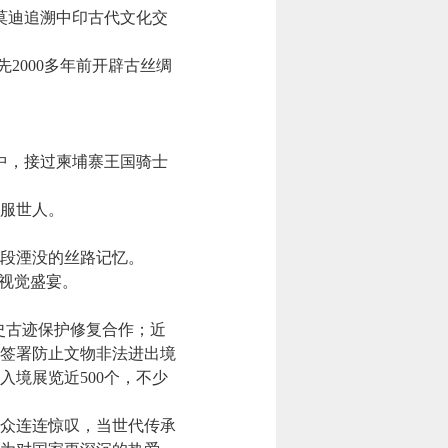
莫迪追溯中印古代文化交
2000多年前开辟古丝绸
中，接过柬埔寨王国骑士
服世人。
段湮没的丝路记忆。
视觉盛宴。
史古迹保护修复合作；近
家签署防止文物非法进出境
入境展览近500个，不少
众连连惊叹，当世代传承