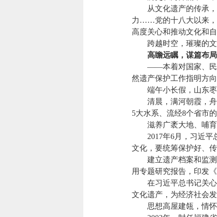
从文化遗产的传承，到
力……党的十八大以来，
高度关心和推动文化和自
跨越时空，璀璨的文明
高瞻远瞩，谋篇布局
——本着对国家、民族
然遗产保护工作指明方向
端午小长假，山东枣庄
清晨，满河朝霞，舟楫
5大水系、流经8个省市
滋养广袤大地、哺育亿万
2017年6月，习近平
文化，要统筹保护好、传
建立遗产档案和监测系
用专题研究报告，印发《
在习近平总书记关心指
文化遗产，为经济社会发
思想高屋建瓴，情怀