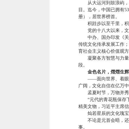
从大运河到鼓浪屿，从
目。迄今，中国已拥有5
册），居世界榜首。
积跬步以至千里，积
党的十八大以来，文化
中办、国办印发《关于
传统文化传承发展工作；
育社会主义核心价值观方
凝聚各方智慧与力量，
段。
金色名片，熠熠生辉
——面向世界、着眼未
广阔，文化自信在亿万中
孟夏时节，万物并秀。
“元代的青花瓶保存下来
精美文物，习近平主席信
灿若星辰的文化瑰宝，
不论是元首会晤，还是
事。