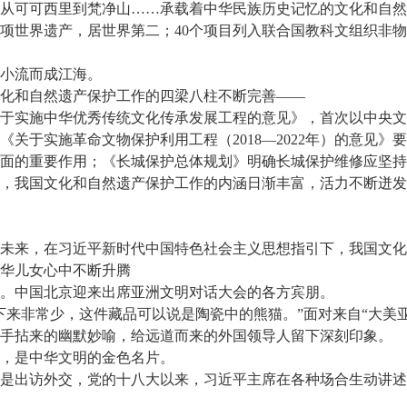
可可西里到梵净山……承载着中华民族历史记忆的文化和自然
3项世界遗产，居世界第二；40个项目列入联合国教科文组织非
小流而成江海。
和自然遗产保护工作的四梁八柱不断完善——
实施中华优秀传统文化传承发展工程的意见》，首次以中央文
《关于实施革命文物保护利用工程（2018—2022年）的意见》
面的重要作用；《长城保护总体规划》明确长城保护维修应坚持
我国文化和自然遗产保护工作的内涵日渐丰富，活力不断迸发
来，在习近平新时代中国特色社会主义思想指引下，我国文化
华儿女心中不断升腾
中国北京迎来出席亚洲文明对话大会的各方宾朋。
非常少，这件藏品可以说是陶瓷中的熊猫。”面对来自“大美亚
手拈来的幽默妙喻，给远道而来的外国领导人留下深刻印象。
是中华文明的金色名片。
出访外交，党的十八大以来，习近平主席在各种场合生动讲述