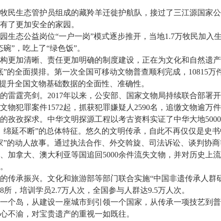
牧民生态管护员组成的藏羚羊迁徙护航队，接过了三江源国家公
有了更加安全的家园。
态公益岗位“一户一岗”模式逐步推开，当地1.7万牧民加入
碗”，吃上了“绿色饭”。
更加清晰、责任更加明确的制度建设，正在为文化和自然遗产
的全面摸排。第一次全国可移动文物普查顺利完成，10815万
效提升全国文物基础数据的全面性、准确性。
霆亮剑。2017年以来，公安部、国家文物局持续联合部署开
物犯罪案件1572起，抓获犯罪嫌疑人2590名，追缴文物逾万
孜探求。中华文明探源工程以考古资料实证了中华大地5000
、绵延不断”的总体特征。悠久的文明传承，自此不再仅仅是史
”的动人故事。通过执法合作、外交斡旋、司法诉讼、谈判协商
、加拿大、澳大利亚等国追回5000余件流失文物，并对历史上
。
传承振兴。文化和旅游部等部门联合实施“中国非遗传承人群研
18所，培训学员2.7万人次，全国参与人群达9.5万人次。
个岛，从建设一座城市到引领一个国家，从传承一项技艺到普
心不渝，对宝贵遗产的重视一如既往。