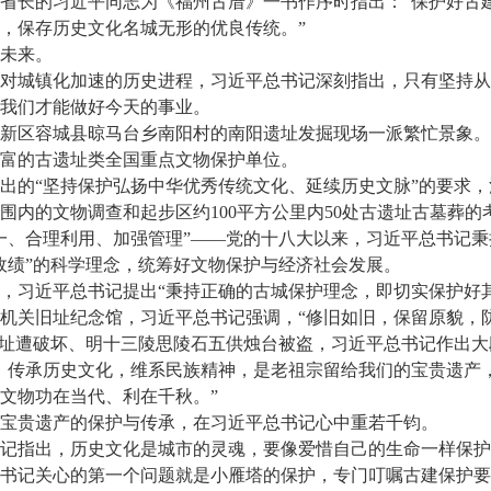
省长的习近平同志为《福州古厝》一书作序时指出：“保护好古
，保存历史文化名城无形的优良传统。”
未来。
城镇化加速的历史进程，习近平总书记深刻指出，只有坚持从
我们才能做好今天的事业。
区容城县晾马台乡南阳村的南阳遗址发掘现场一派繁忙景象。
富的古遗址类全国重点文物保护单位。
的“坚持保护弘扬中华优秀传统文化、延续历史文脉”的要求，
围内的文物调查和起步区约100平方公里内50处古遗址古墓葬的
、合理利用、加强管理”——党的十八大以来，习近平总书记秉
政绩”的科学理念，统筹好文物保护与经济社会发展。
习近平总书记提出“秉持正确的古城保护理念，即切实保护好其
关旧址纪念馆，习近平总书记强调，“修旧如旧，保留原貌，防
址遭破坏、明十三陵思陵石五供烛台被盗，习近平总书记作出大
传承历史文化，维系民族精神，是老祖宗留给我们的宝贵遗产
文物功在当代、利在千秋。”
贵遗产的保护与传承，在习近平总书记心中重若千钧。
指出，历史文化是城市的灵魂，要像爱惜自己的生命一样保护
记关心的第一个问题就是小雁塔的保护，专门叮嘱古建保护要秉