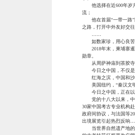
他选择在近600年岁
流；
他在首届“一带一路”国
之路，打开中外友好交往
……
如数家珍，用心良苦。
2018年末，柬埔寨暹
勋章。
从周萨神庙到茶胶寺，
今日之中国，不仅是中
红海之滨，中国和沙特
美国纽约，“秦汉文明
今日之中国，正在以更
党的十八大以来，中国文
30家中国考古专业机构
政府间协议，与法国等2
出境展览引起热烈反响…
当世界自然遗产地的旖