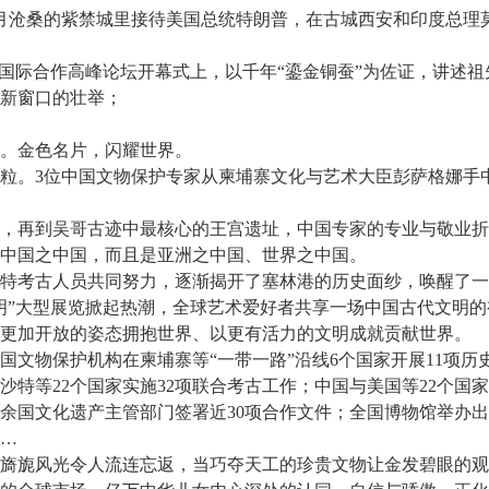
月沧桑的紫禁城里接待美国总统特朗普，在古城西安和印度总理
际合作高峰论坛开幕式上，以千年“鎏金铜蚕”为佐证，讲述祖先
新窗口的壮举；
金色名片，闪耀世界。
粒。3位中国文物保护专家从柬埔寨文化与艺术大臣彭萨格娜手
再到吴哥古迹中最核心的王宫遗址，中国专家的专业与敬业折
国之中国，而且是亚洲之中国、世界之中国。
考古人员共同努力，逐渐揭开了塞林港的历史面纱，唤醒了一
”大型展览掀起热潮，全球艺术爱好者共享一场中国古代文明的
加开放的姿态拥抱世界、以更有活力的文明成就贡献世界。
物保护机构在柬埔寨等“一带一路”沿线6个国家开展11项历
赴沙特等22个国家实施32项联合考古工作；中国与美国等22个国
0余国文化遗产主管部门签署近30项合作文件；全国博物馆举办出
…
旎风光令人流连忘返，当巧夺天工的珍贵文物让金发碧眼的观