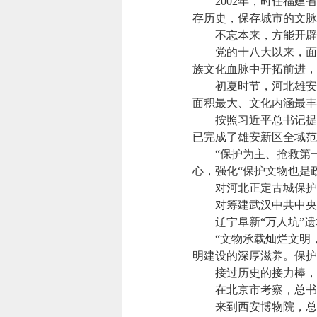
2002年，时任福建省
存历史，保存城市的文脉
不忘本来，方能开辟
党的十八大以来，面对
族文化血脉中开拓前进，
初夏时节，河北雄安新
面积最大、文化内涵最丰
按照习近平总书记提出
已完成了雄安新区全域范
“保护为主、抢救第一
心，强化“保护文物也是
对河北正定古城保护，
对筹建武汉中共中央机
辽宁阜新“万人坑”遗
“文物承载灿烂文明，
明建设的深厚滋养。保护
接过历史的接力棒，宝
在北京市考察，总书记
来到西安博物院，总书