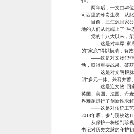
作。
两年后，一支由40位
可西里的珍贵生灵，从此
目前，三江源国家公园生
地的人们从此端上了“生态
党的十八大以来，架构
——这是对丰厚“家底”
的“家底”得以摸清，有
——这是对文物犯罪的雷
动，取得重要战果。破获文
——这是对文明根脉的孜
明“多元一体、兼容并蓄
——这是迎文物“回家
英国、美国、法国、丹麦
界难题进行了创新性求解
——这是对传统工艺的
2018年底，参与院校达1
从保护一栋楼到珍视一
书记对历史文脉的守护初