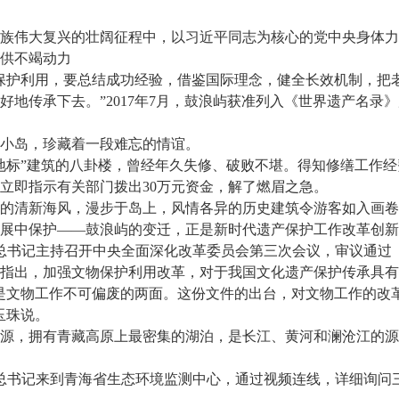
伟大复兴的壮阔征程中，以习近平同志为核心的党中央身体力
供不竭动力
护利用，要总结成功经验，借鉴国际理念，健全长效机制，把
好地传承下去。”2017年7月，鼓浪屿获准列入《世界遗产名录
岛，珍藏着一段难忘的情谊。
标”建筑的八卦楼，曾经年久失修、破败不堪。得知修缮工作经
立即指示有关部门拨出30万元资金，解了燃眉之急。
清新海风，漫步于岛上，风情各异的历史建筑令游客如入画卷
中保护——鼓浪屿的变迁，正是新时代遗产保护工作改革创新
总书记主持召开中央全面深化改革委员会第三次会议，审议通过
指出，加强文物保护利用改革，对于我国文化遗产保护传承具有
文物工作不可偏废的两面。这份文件的出台，对文物工作的改
玉珠说。
，拥有青藏高原上最密集的湖泊，是长江、黄河和澜沧江的源
总书记来到青海省生态环境监测中心，通过视频连线，详细询问