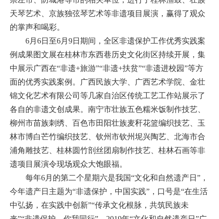
天琴艺术、京族独弦琴艺术等非遗项目展演，赢得了观众
的掌声和喝彩。
6月6日至6月9日期间，全区非遗保护工作优秀实践案
例成果图文展在桂林市东西巷历史文化街区持续开展，集
中展示广西在“非遗+旅游”“非遗+扶贫”“非遗进校园”等方
面的优秀实践案例。广西民族大学、广西艺术学院、金壮
锦文化艺术有限公司等几家自治区传统工艺工作站展示了
各自的非遗文创成果。南宁市壮族五色糯米饭制作技艺、
柳州市苗族刺绣、百色市田阳壮族麦秆花篮编织技艺、玉
林市博白芒竹编织技艺、钦州市钦州坭兴陶艺、北海市合
浦角雕技艺、桂林圆竹剖丝团扇制作技艺、桂林石画等非
遗项目展演令现场观众大饱眼福。
每年6月的第二个星期六是我国“文化和自然遗产日”，
今年遗产日主题为“非遗保护，中国实践”，口号是“在生活
中弘扬，在实践中创新”“传承文化根脉，共筑民族未
来”“非遗保护，你我同行”。2019年“文化和自然遗产日”广