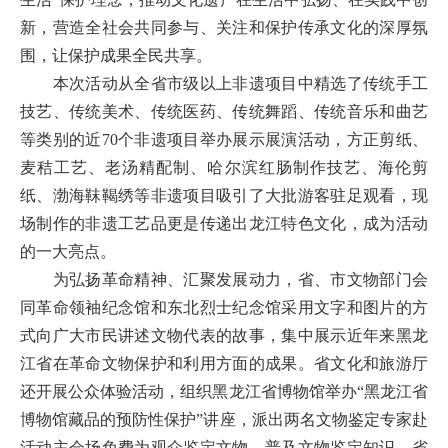
新，营造全社会共同参与、关注和保护传承文化的深厚氛
围，让保护成果全民共享。
本次活动从全省市级以上非遗项目中精选了传统手工
技艺、传统美术、传统医药、传统舞蹈、传统音乐和曲艺
等类别的近70个非遗项目举办展示展演活动，方正剪纸、
麦秸工艺、老汤精配制、哈尔滨红肠制作技艺、海伦剪
纸、渤海靺鞨绣等非遗项目吸引了大批游客驻足观看，现
场制作的非遗工艺品更是传递出龙江特色文化，成为活动
的一大亮点。
为弘扬革命精神、汇聚发展动力，省、市文物部门会
同革命领袖纪念馆和东北烈士纪念馆采用文字和图片的方
式向广大市民讲述文物代表的故事，集中展示近年来黑龙
江省在革命文物保护和利用方面的成果。省文化和旅游厅
还开展公众体验活动，组织黑龙江省博物馆举办“黑龙江省
博物馆藏品的预防性保护”讲座，派出两名文物鉴定专家赴
活动主会场免费为观众鉴定文物，普及文物鉴定知识。省