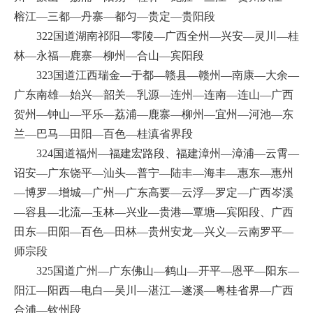
榕江—三都—丹寨—都匀—贵定—贵阳段
322国道湖南祁阳—零陵—广西全州—兴安—灵川—桂
林—永福—鹿寨—柳州—合山—宾阳段
323国道江西瑞金—于都—赣县—赣州—南康—大余—
广东南雄—始兴—韶关—乳源—连州—连南—连山—广西
贺州—钟山—平乐—荔浦—鹿寨—柳州—宜州—河池—东
兰—巴马—田阳—百色—桂滇省界段
324国道福州—福建宏路段、福建漳州—漳浦—云霄—
诏安—广东饶平—汕头—普宁—陆丰—海丰—惠东—惠州
—博罗—增城—广州—广东高要—云浮—罗定—广西岑溪
—容县—北流—玉林—兴业—贵港—覃塘—宾阳段、广西
田东—田阳—百色—田林—贵州安龙—兴义—云南罗平—
师宗段
325国道广州—广东佛山—鹤山—开平—恩平—阳东—
阳江—阳西—电白—吴川—湛江—遂溪—粤桂省界—广西
合浦—钦州段