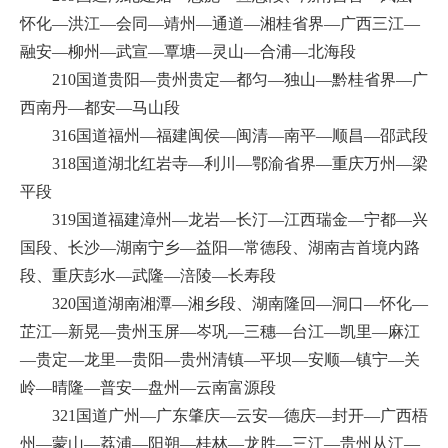
怀化—洪江—会同—靖州—通道—湘桂省界—广西三江—
融安—柳州—武宣—覃塘—灵山—合浦—北海段
210国道贵阳—贵州贵定—都匀—独山—黔桂省界—广
西南丹—都安—马山段
316国道福州—福建闽侯—闽清—南平—顺昌—邵武段
318国道湖北红岩寺—利川—鄂渝省界—重庆万州—梁
平段
319国道福建漳州—龙岩—长汀—江西瑞金—宁都—兴
国段、长沙—湖南宁乡—益阳—常德段、湖南吉首境内路
段、重庆彭水—武隆—涪陵—长寿段
320国道湖南湘潭—湘乡段、湖南隆回—洞口—怀化—
芷江—新晃—贵州玉屏—岑巩—三穗—台江—凯里—麻江
—贵定—龙里—贵阳—贵州清镇—平坝—安顺—镇宁—关
岭—晴隆—普安—盘州—云南富源段
321国道广州—广东肇庆—云安—德庆—封开—广西梧
州—蒙山—荔浦—阳朔—桂林—龙胜—三江—贵州从江—