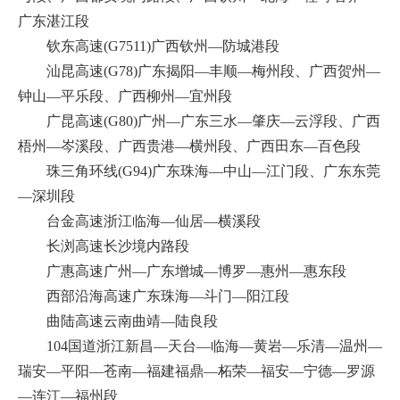
广东湛江段
钦东高速(G7511)广西钦州—防城港段
汕昆高速(G78)广东揭阳—丰顺—梅州段、广西贺州—
钟山—平乐段、广西柳州—宜州段
广昆高速(G80)广州—广东三水—肇庆—云浮段、广西
梧州—岑溪段、广西贵港—横州段、广西田东—百色段
珠三角环线(G94)广东珠海—中山—江门段、广东东莞
—深圳段
台金高速浙江临海—仙居—横溪段
长浏高速长沙境内路段
广惠高速广州—广东增城—博罗—惠州—惠东段
西部沿海高速广东珠海—斗门—阳江段
曲陆高速云南曲靖—陆良段
104国道浙江新昌—天台—临海—黄岩—乐清—温州—
瑞安—平阳—苍南—福建福鼎—柘荣—福安—宁德—罗源
—连江—福州段