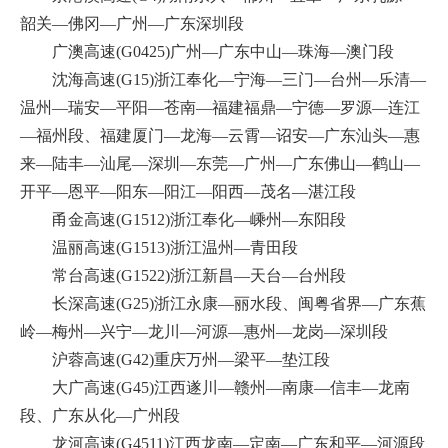
韶关—佛冈—广州—广东深圳段
广澳高速(G0425)广州—广东中山—珠海—澳门段
沈海高速(G15)浙江奉化—宁海—三门—台州—乐清—
温州—瑞安—平阳—苍南—福建福鼎—宁德—罗源—连江
—福州段、福建厦门—龙海—云霄—诏安—广东汕头—惠
来—陆丰—汕尾—深圳—东莞—广州—广东佛山—鹤山—
开平—恩平—阳东—阳江—阳西—茂名—湛江段
甬金高速(G1512)浙江奉化—嵊州—东阳段
温丽高速(G1513)浙江温州—青田段
常台高速(G1522)浙江新昌—天台—台州段
长深高速(G25)浙江永康—丽水段、闽粤省界—广东蕉
岭—梅州—兴宁—龙川—河源—惠州—龙岗—深圳段
沪蓉高速(G42)重庆万州—梁平—垫江段
大广高速(G45)江西遂川—赣州—南康—信丰—龙南
段、广东从化—广州段
龙河高速(G4511)江西龙南—定南—广东和平—河源段