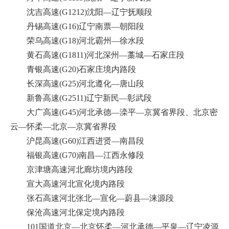
沈吉高速(G1212)沈阳—辽宁抚顺段
丹锡高速(G16)辽宁南票—朝阳段
荣乌高速(G18)河北霸州—徐水段
黄石高速(G1811)河北深州—藁城—石家庄段
青银高速(G20)石家庄境内路段
长深高速(G25)河北遵化—唐山段
新鲁高速(G2511)辽宁新民—彰武段
大广高速(G45)河北承德—滦平—京冀省界段、北京密
云—怀柔—北京—京冀省界段
沪昆高速(G60)江西进贤—南昌段
福银高速(G70)南昌—江西永修段
京津塘高速河北廊坊境内路段
宣大高速河北宣化境内路段
张石高速河北张北—宣化—蔚县—涞源段
保沧高速河北保定境内路段
101国道北京—北京怀柔—河北承德—平泉—辽宁凌源