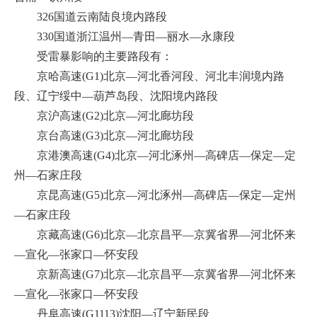
326国道云南陆良境内路段
330国道浙江温州—青田—丽水—永康段
受雷暴影响的主要路段有：
京哈高速(G1)北京—河北香河段、河北丰润境内路
段、辽宁绥中—葫芦岛段、沈阳境内路段
京沪高速(G2)北京—河北廊坊段
京台高速(G3)北京—河北廊坊段
京港澳高速(G4)北京—河北涿州—高碑店—保定—定
州—石家庄段
京昆高速(G5)北京—河北涿州—高碑店—保定—定州
—石家庄段
京藏高速(G6)北京—北京昌平—京冀省界—河北怀来
—宣化—张家口—怀安段
京新高速(G7)北京—北京昌平—京冀省界—河北怀来
—宣化—张家口—怀安段
丹阜高速(G1113)沈阳—辽宁新民段