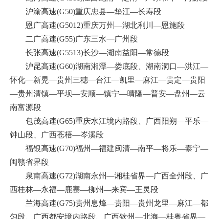
沪渝高速(G50)重庆忠县—垫江—长寿段
恩广高速(G5012)重庆万州—湖北利川—恩施段
二广高速(G55)广东三水—广州段
长张高速(G5513)长沙—湖南益阳—常德段
沪昆高速(G60)湖南湘潭—娄底段、湖南洞口—洪江—
怀化—新晃—贵州三穗—台江—凯里—麻江—贵定—贵阳
—贵州清镇—平坝—安顺—镇宁—晴隆—普安—盘州—云
南富源段
包茂高速(G65)重庆水江境内路段、广西阳朔—平乐—
钟山段、广西苍梧—岑溪段
福银高速(G70)福州—福建闽清—南平—将乐—泰宁—
闽赣省界段
泉南高速(G72)湖南永州—湘桂省界—广西全州段、广
西桂林—永福—鹿寨—柳州—来宾—王灵段
兰海高速(G75)贵州息烽—贵阳—贵州龙里—麻江—都
匀段、广西都安境内路段、广西钦州—北海—桂粤省界—