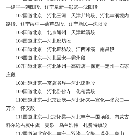
—建平—朝阳段、辽宁阜新—彰武—沈阳段
102国道北京—河北三河—天津邦均段、河北丰润境内
路段、辽宁绥中—葫芦岛段、辽宁新民—沈阳段
103国道北京—北京通州—天津武清段
104国道北京—河北廊坊段
105国道北京—河北廊坊段、江西滩溪—南昌段
106国道北京—河北固安—霸州段
107国道北京—河北涿州—高碑店—保定—定州—石家
庄段
108国道北京—京冀省界—河北涞源段
109国道北京—河北卧佛寺—化稍营段
110国道北京—北京延庆—河北怀来—宣化—张家口—
万全—怀安段
111国道北京—北京怀柔—河北丰宁—围场段、内蒙古
科尔沁右翼中旗—突泉—乌兰浩特—扎赉特旗段
112国道河北宣化—丰宁—双滦—兴隆—遵化—唐山