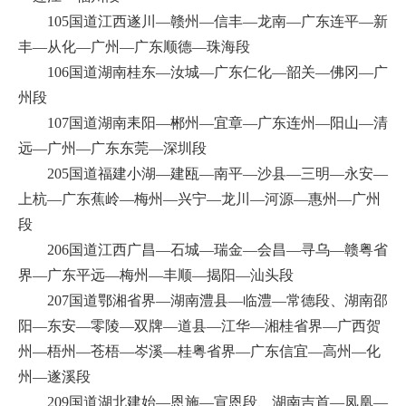
105国道江西遂川—赣州—信丰—龙南—广东连平—新
丰—从化—广州—广东顺德—珠海段
106国道湖南桂东—汝城—广东仁化—韶关—佛冈—广
州段
107国道湖南耒阳—郴州—宜章—广东连州—阳山—清
远—广州—广东东莞—深圳段
205国道福建小湖—建瓯—南平—沙县—三明—永安—
上杭—广东蕉岭—梅州—兴宁—龙川—河源—惠州—广州
段
206国道江西广昌—石城—瑞金—会昌—寻乌—赣粤省
界—广东平远—梅州—丰顺—揭阳—汕头段
207国道鄂湘省界—湖南澧县—临澧—常德段、湖南邵
阳—东安—零陵—双牌—道县—江华—湘桂省界—广西贺
州—梧州—苍梧—岑溪—桂粤省界—广东信宜—高州—化
州—遂溪段
209国道湖北建始—恩施—宣恩段、湖南吉首—凤凰—