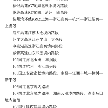
福银高速(G70)湖北襄阳境内路段
厦蓉高速(G76)四川泸州—隆昌段
杭州湾环线(G92)上海—浙江嘉兴—杭州—浙江绍兴—
上虞段
沿江高速江苏太仓境内路段
苏昆太高速江苏昆山—太仓段
申嘉湖高速浙江嘉兴境内路段
威青高速山东即墨境内路段
102国道河北玉田—丰润段
104国道杭州—浙江绍兴段
105国道安徽宿松境内路段、南昌—江西丰城—樟树—
新干段
106国道北京境内路段
107国道北京境内路段、湖南云溪境内路段、湖南马田
境内路段
108国道陕西洋县境内路段