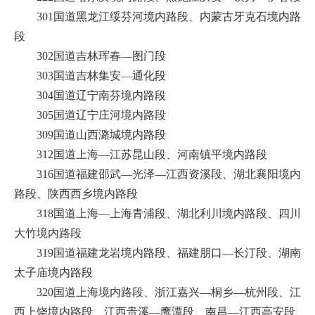
301国道黑龙江绥芬河境内路段、内蒙古牙克石境内路
段
302国道吉林珲春—图门段
303国道吉林集安—通化段
304国道辽宁南芬境内路段
305国道辽宁庄河境内路段
309国道山西潞城境内路段
312国道上海—江苏昆山段、河南镇平境内路段
316国道福建邵武—光泽—江西资溪段、湖北襄阳境内
路段、陕西西乡境内路段
318国道上海—上海青浦段、湖北利川境内路段、四川
大竹境内路段
319国道福建龙岩境内路段、福建朋口—长汀段、湖南
太子庙境内路段
320国道上海境内路段、浙江嘉兴—桐乡—杭州段、江
西上饶境内路段、江西贵溪—鹰潭段、南昌—江西高安段