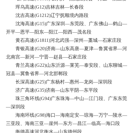
珲乌高速(G12)吉林吉林—长春段
沈吉高速(G1212)辽宁抚顺境内路段
沈海高速(G15)广东深圳—东莞段、广东佛山—鹤山—
开平—恩平—阳东—阳江—阳西—茂名段
黄石高速(G1811)河北武强—深州—藁城—石家庄段
青银高速(G20)济南—山东高唐—夏津—鲁冀省界—河
北南宫—新河—宁晋—赵县—石家庄段
青兰高速(G22)山东沂源—莱芜—泰安段、山东聊城—
冠县—冀鲁省界—河北邯郸段
长深高速(G25)广东杨村—惠州—龙岗—深圳段
济广高速(G35)济南—山东平阴—东平段
珠三角环线(G94)广东珠海—中山—江门段、广东东莞
—深圳段
海南环线(G98)海口—海南定安—琼海—万宁—陵水—
三亚段、海南三亚—崖州—东方—昌江—临高—海口段
衡德高速河北衡水—山东德州段