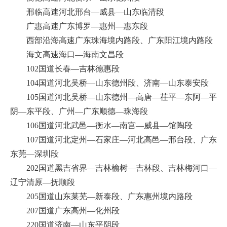
邢临高速河北邢台—威县—山东临清段
广惠高速广东博罗—惠州—惠东段
西部沿海高速广东珠海境内路段、广东阳江境内路段
海文高速海口—海南文昌段
102国道长春—吉林德惠段
104国道河北吴桥—山东德州段、济南—山东泰安段
105国道河北吴桥—山东德州—高唐—茌平—东阿—平
阴—东平段、广州—广东顺德—珠海段
106国道河北武邑—衡水—南宫—威县—馆陶段
107国道河北定州—石家庄—河北高邑—邢台段、广东
东莞—深圳段
202国道黑吉省界—吉林榆树—吉林段、吉林梅河口—
辽宁清原—抚顺段
205国道山东莱芜—新泰段、广东惠州境内路段
207国道广东高州—化州段
220国道济南—山东平阴段