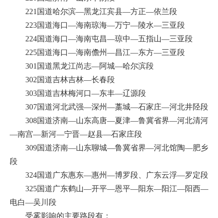
221国道哈尔滨—黑龙江宾县—方正—依兰段
223国道海口—海南琼海—万宁—陵水—三亚段
224国道海口—海南屯昌—琼中—五指山—三亚段
225国道海口—海南儋州—昌江—东方—三亚段
301国道黑龙江尚志—阿城—哈尔滨段
302国道吉林吉林—长春段
303国道吉林梅河口—东丰—辽源段
307国道河北武强—深州—藁城—石家庄—河北井陉段
308国道济南—山东高唐—夏津—鲁冀省界—河北清河
—南宫—新河—宁晋—赵县—石家庄段
309国道济南—山东聊城—鲁冀省界—河北馆陶—肥乡
段
324国道广东惠东—惠州—博罗段、广东云浮—罗定段
325国道广东鹤山—开平—恩平—阳东—阳江—阳西—
电白—吴川段
受雾影响的主要路段有：