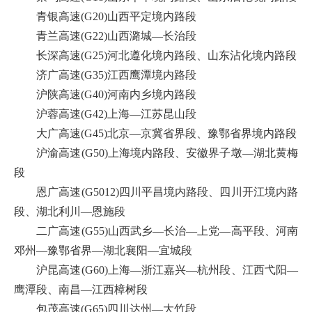
青银高速(G20)山西平定境内路段
青兰高速(G22)山西潞城—长治段
长深高速(G25)河北遵化境内路段、山东沾化境内路段
济广高速(G35)江西鹰潭境内路段
沪陕高速(G40)河南内乡境内路段
沪蓉高速(G42)上海—江苏昆山段
大广高速(G45)北京—京冀省界段、豫鄂省界境内路段
沪渝高速(G50)上海境内路段、安徽界子墩—湖北黄梅
段
恩广高速(G5012)四川平昌境内路段、四川开江境内路
段、湖北利川—恩施段
二广高速(G55)山西武乡—长治—上党—高平段、河南
邓州—豫鄂省界—湖北襄阳—宜城段
沪昆高速(G60)上海—浙江嘉兴—杭州段、江西弋阳—
鹰潭段、南昌—江西樟树段
包茂高速(G65)四川达州—大竹段