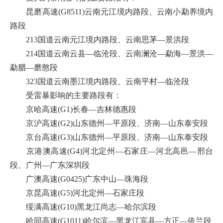
昆磨高速(G8511)云南元江境内路段、云南小勐养境内
路段
213国道云南元江境内路段、云南思茅—景洪段
214国道云南云县—临沧段、云南澜沧—勐海—景洪—
勐腊—磨憨段
323国道云南墨江境内路段、云南平村—临沧段
受雷暴影响的主要路段有：
京哈高速(G1)长春—吉林德惠段
京沪高速(G2)山东德州—平原段、济南—山东泰安段
京台高速(G3)山东德州—平原段、济南—山东泰安段
京港澳高速(G4)河北定州—石家庄—河北高邑—邢台
段、广州—广东深圳段
广澳高速(G0425)广东中山—珠海段
京昆高速(G5)河北定州—石家庄段
绥满高速(G10)黑龙江尚志—哈尔滨段
哈同高速(G1011)哈尔滨—黑龙江宾县—方正—依兰段