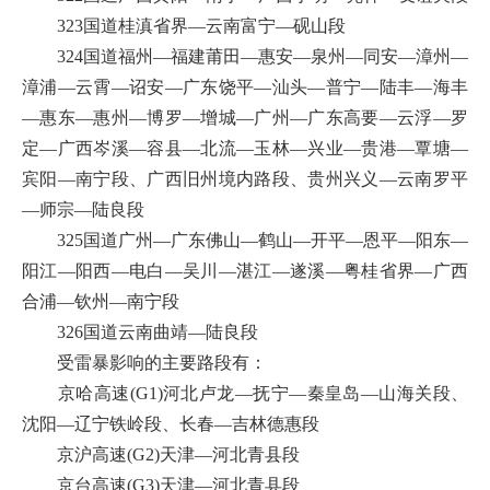
323国道桂滇省界—云南富宁—砚山段
324国道福州—福建莆田—惠安—泉州—同安—漳州—
漳浦—云霄—诏安—广东饶平—汕头—普宁—陆丰—海丰
—惠东—惠州—博罗—增城—广州—广东高要—云浮—罗
定—广西岑溪—容县—北流—玉林—兴业—贵港—覃塘—
宾阳—南宁段、广西旧州境内路段、贵州兴义—云南罗平
—师宗—陆良段
325国道广州—广东佛山—鹤山—开平—恩平—阳东—
阳江—阳西—电白—吴川—湛江—遂溪—粤桂省界—广西
合浦—钦州—南宁段
326国道云南曲靖—陆良段
受雷暴影响的主要路段有：
京哈高速(G1)河北卢龙—抚宁—秦皇岛—山海关段、
沈阳—辽宁铁岭段、长春—吉林德惠段
京沪高速(G2)天津—河北青县段
京台高速(G3)天津—河北青县段