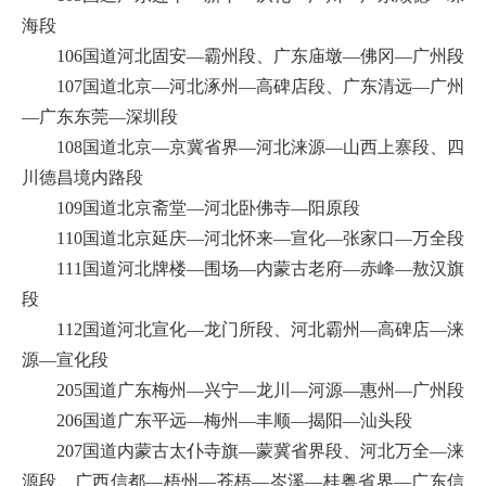
海段
106国道河北固安—霸州段、广东庙墩—佛冈—广州段
107国道北京—河北涿州—高碑店段、广东清远—广州
—广东东莞—深圳段
108国道北京—京冀省界—河北涞源—山西上寨段、四
川德昌境内路段
109国道北京斋堂—河北卧佛寺—阳原段
110国道北京延庆—河北怀来—宣化—张家口—万全段
111国道河北牌楼—围场—内蒙古老府—赤峰—敖汉旗
段
112国道河北宣化—龙门所段、河北霸州—高碑店—涞
源—宣化段
205国道广东梅州—兴宁—龙川—河源—惠州—广州段
206国道广东平远—梅州—丰顺—揭阳—汕头段
207国道内蒙古太仆寺旗—蒙冀省界段、河北万全—涞
源段、广西信都—梧州—苍梧—岑溪—桂粤省界—广东信