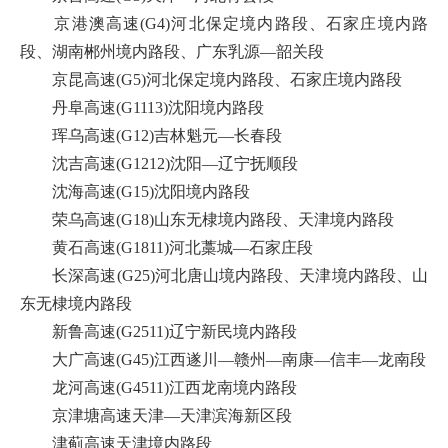
京港澳高速(G4)河北保定境内路段、石家庄境内路
段、湖南郴州境内路段、广东乳源—韶关段
京昆高速(G5)河北保定境内路段、石家庄境内路段
丹阜高速(G1113)沈阳境内路段
珲乌高速(G12)吉林魁元—长春段
沈吉高速(G1212)沈阳—辽宁抚顺段
沈海高速(G15)沈阳境内路段
荣乌高速(G18)山东无棣境内路段、天津境内路段
黄石高速(G1811)河北藁城—石家庄段
长深高速(G25)河北唐山境内路段、天津境内路段、山
东无棣境内路段
新鲁高速(G2511)辽宁新民境内路段
大广高速(G45)江西遂川—赣州—南康—信丰—龙南段
龙河高速(G4511)江西龙南境内路段
京津塘高速天津—天津滨海新区段
津蓟高速天津境内路段