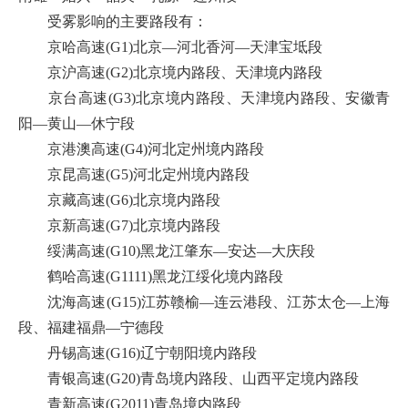
受雾影响的主要路段有：
京哈高速(G1)北京—河北香河—天津宝坻段
京沪高速(G2)北京境内路段、天津境内路段
京台高速(G3)北京境内路段、天津境内路段、安徽青
阳—黄山—休宁段
京港澳高速(G4)河北定州境内路段
京昆高速(G5)河北定州境内路段
京藏高速(G6)北京境内路段
京新高速(G7)北京境内路段
绥满高速(G10)黑龙江肇东—安达—大庆段
鹤哈高速(G1111)黑龙江绥化境内路段
沈海高速(G15)江苏赣榆—连云港段、江苏太仓—上海
段、福建福鼎—宁德段
丹锡高速(G16)辽宁朝阳境内路段
青银高速(G20)青岛境内路段、山西平定境内路段
青新高速(G2011)青岛境内路段