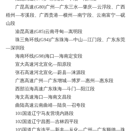
广昆高速(G80)广州—广东三水—肇庆—云浮段、广西
梧州—岑溪段、广西贵港—横州—南宁段、云南富宁—砚
山段
渝昆高速(G85)云南寻甸—嵩明段
珠三角环线(G94)广东珠海—中山—江门段、广东东莞
—深圳段
海南环线(G98)海口—海南定安段
宣大高速河北宣化—阳原段
张石高速河北宣化—蔚县—涞源段
广惠高速广州—广东增城—博罗—惠州—惠东段
西部沿海高速广东珠海—斗门—阳江段
海文高速海口—海南文昌段
曲陆高速云南曲靖—陆良—召夸段
101国道辽宁马友营境内路段
102国道辽宁昌图—吉林四平段
105国道广东连平—新丰—从化—广州—广东顺德—珠