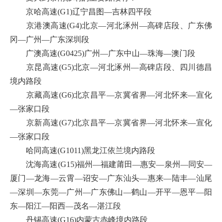
京哈高速(G1)辽宁昌图—吉林四平段
京港澳高速(G4)北京—河北涿州—高碑店段、广东佛
冈—广州—广东深圳段
广澳高速(G0425)广州—广东中山—珠海—澳门段
京昆高速(G5)北京—河北涿州—高碑店段、四川德昌
境内路段
京藏高速(G6)北京昌平—京冀省界—河北怀来—宣化
—张家口段
京新高速(G7)北京昌平—京冀省界—河北怀来—宣化
—张家口段
哈同高速(G1011)黑龙江依兰境内路段
沈海高速(G15)福州—福建莆田—惠安—泉州—同安—
厦门—龙海—云霄—诏安—广东汕头—惠来—陆丰—汕尾
—深圳—东莞—广州—广东佛山—鹤山—开平—恩平—阳
东—阳江—阳西—茂名—湛江段
丹锡高速(G16)内蒙古赤峰境内路段