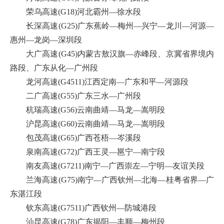
荣乌高速(G18)河北霸州—徐水段
长深高速(G25)广东蕉岭—梅州—兴宁—龙川—河源—
惠州—龙岗—深圳段
大广高速(G45)内蒙古敖汉旗—赤峰段、京冀省界境内
路段、广东从化—广州段
龙河高速(G4511)江西定南—广东和平—河源段
二广高速(G55)广东三水—广州段
杭瑞高速(G56)云南曲靖—马龙—嵩明段
沪昆高速(G60)云南曲靖—马龙—嵩明段
包茂高速(G65)广西苍梧—岑溪段
泉南高速(G72)广西王灵—邕宁—南宁段
南友高速(G7211)南宁—广西崇左—宁明—友谊关段
兰海高速(G75)南宁—广西钦州—北海—桂粤省界—广
东湛江段
钦东高速(G7511)广西钦州—防城港段
汕昆高速(G78)广东揭阳—丰顺—梅州段