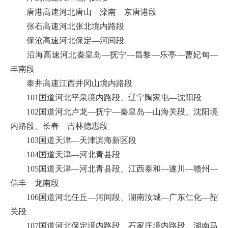
唐港高速河北唐山—滦南—京唐港段
张石高速河北张北境内路段
保沧高速河北保定—河间段
沿海高速河北秦皇岛—抚宁—昌黎—乐亭—曹妃甸—
丰南段
泰井高速江西井冈山境内路段
101国道河北平泉境内路段、辽宁陶家屯—沈阳段
102国道河北卢龙—抚宁—秦皇岛—山海关段、沈阳境
内路段、长春—吉林德惠段
103国道天津—天津滨海新区段
104国道天津—河北青县段
105国道天津—河北青县段、江西泰和—遂川—赣州—
信丰—龙南段
106国道河北任丘—河间段、湖南汝城—广东仁化—韶
关段
107国道河北保定境内路段、石家庄境内路段、湖南马