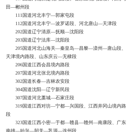
田—郴州段
111国道河北丰宁—郭家屯段
112国道河北丰宁—波罗诺段、河北唐山—天津段
202国道辽宁清原—抚顺—沈阳段
203国道辽宁法库—沈阳段
205国道河北山海关—秦皇岛—昌黎—滦州—唐山段、
天津境内路段、山东庆云—无棣段
206国道江西会昌境内路段
207国道河北张北境内路段
302国道长春—吉林农安段
304国道沈阳—辽宁新民段
307国道河北藁城—石家庄段
319国道江西对坊—宁都—兴国段、江西井冈山境内路
段
323国道江西小密—于都—赣县—赣州—南康段、广东
南雄—始兴—韶关—乳源—连州段