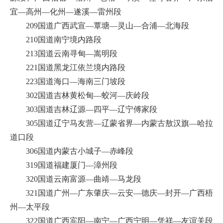
宜—高州—化州—遂溪—雷州段
209国道广西武宣—覃塘—灵山—合浦—北海段
210国道南宁境内路段
213国道云南寻甸—嵩明段
221国道黑龙江依兰境内路段
223国道海口—海南三门坡段
302国道吉林黄松甸—蛟河—庆岭段
303国道吉林辽源—四平—辽宁傅家段
305国道辽宁马友营—辽蒙省界—内蒙古敖汉旗—哈拉
道口段
306国道内蒙古小城子—赤峰段
319国道福建厦门—漳州段
320国道云南富源—曲靖—马龙段
321国道广州—广东肇庆—云安—德庆—封开—广西梧
州—太平段
322国道广西宾阳—南宁—广西宁明—凭祥—友谊关段