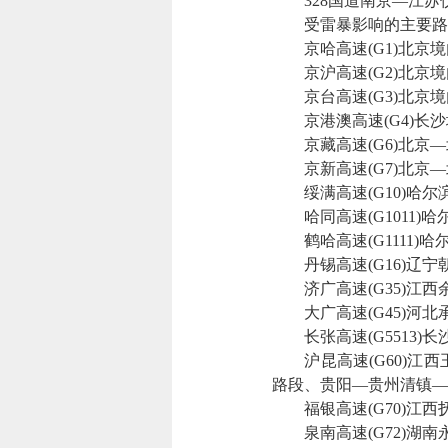
328国道南京—江苏
受雷暴影响的主要路
京哈高速(G1)北京境
京沪高速(G2)北京境
京台高速(G3)北京境
京港澳高速(G4)长沙
京藏高速(G6)北京—
京新高速(G7)北京—
绥满高速(G10)哈尔
哈同高速(G1011)
鹤哈高速(G1111)哈
丹锡高速(G16)辽宁
济广高速(G35)江西
大广高速(G45)河北
长张高速(G5513)长
沪昆高速(G60)江西
路段、贵阳—贵州清镇—
福银高速(G70)江西
泉南高速(G72)湖南