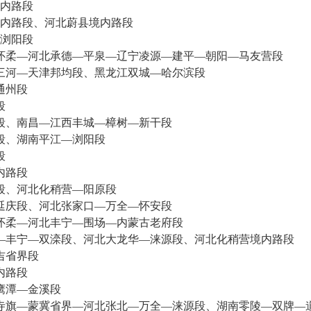
内路段
路段、河北蔚县境内路段
浏阳段
怀柔—河北承德—平泉—辽宁凌源—建平—朝阳—马友营段
三河—天津邦均段、黑龙江双城—哈尔滨段
通州段
段
段、南昌—江西丰城—樟树—新干段
段、湖南平江—浏阳段
段
内路段
段、河北化稍营—阳原段
延庆段、河北张家口—万全—怀安段
怀柔—河北丰宁—围场—内蒙古老府段
—丰宁—双滦段、河北大龙华—涞源段、河北化稍营境内路段
吉省界段
内路段
鹰潭—金溪段
寺旗—蒙冀省界—河北张北—万全—涞源段、湖南零陵—双牌—