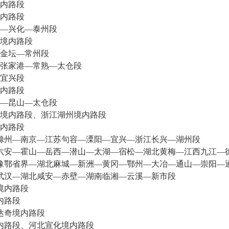
内路段
内路段
—兴化—泰州段
境内路段
金坛—常州段
张家港—常熟—太仓段
宜兴段
内路段
—昆山—太仓段
内路段、浙江湖州境内路段
内路段
滁州—南京—江苏句容—溧阳—宜兴—浙江长兴—湖州段
六安—霍山—岳西—潜山—太湖—宿松—湖北黄梅—江西九江—
豫鄂省界—湖北麻城—新洲—黄冈—鄂州—大冶—通山—崇阳—
武汉—湖北咸安—赤壁—湖南临湘—云溪—新市段
境内路段
内路段
达奇境内路段
内路段、河北宣化境内路段