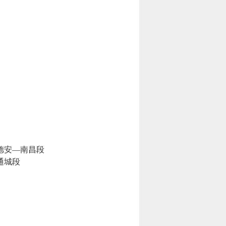
德安—南昌段
通城段