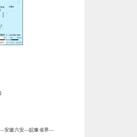
段
—安徽六安—皖豫省界—