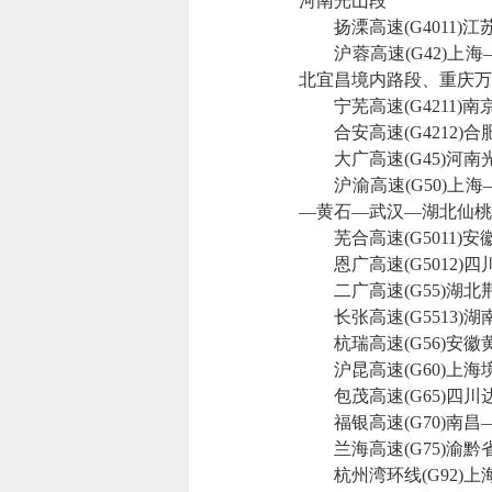
河南光山段
扬溧高速(G4011)
沪蓉高速(G42)上海
北宜昌境内路段、重庆万
宁芜高速(G4211)
合安高速(G4212)
大广高速(G45)河南
沪渝高速(G50)上海
—黄石—武汉—湖北仙桃
芜合高速(G5011)
恩广高速(G5012)
二广高速(G55)湖北
长张高速(G5513)
杭瑞高速(G56)安徽
沪昆高速(G60)上海
包茂高速(G65)四川
福银高速(G70)南昌
兰海高速(G75)渝黔
杭州湾环线(G92)上