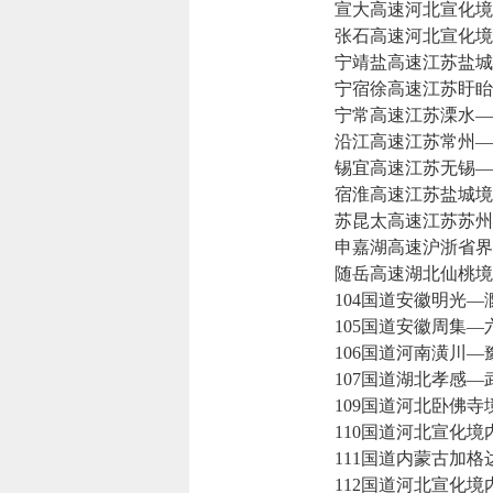
宣大高速河北宣化境
张石高速河北宣化境
宁靖盐高速江苏盐城
宁宿徐高速江苏盱眙
宁常高速江苏溧水—
沿江高速江苏常州—
锡宜高速江苏无锡—
宿淮高速江苏盐城境
苏昆太高速江苏苏州
申嘉湖高速沪浙省界境
随岳高速湖北仙桃境
104国道安徽明光—
105国道安徽周集—
106国道河南潢川—
107国道湖北孝感—
109国道河北卧佛寺
110国道河北宣化境
111国道内蒙古加格
112国道河北宣化境