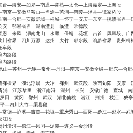
东台—海安—如皋—南通—常熟—太仓—上海嘉定—上海段
—南京—安徽马鞍山—当涂—芜湖—南陵—泾县—谭家桥段
淮南—合肥—安徽舒城—桐城—怀宁—安庆—东至—皖赣省界—
公安—鄂湘省界—湖南澧县—临澧—常德段
宣恩—来凤—湖南龙山—永顺—保靖—花垣—吉首—凤凰段、广
陕川省界—四川万源—达州—大竹—邻水段、渝黔省界—贵州桐
迤车段
境内路段
境内路段
昆山—苏州—无锡—常州—丹阳—南京—安徽全椒—肥东—合肥
赣鄂省界—湖北浮屠—大冶—鄂州—武汉段、陕西旬阳—安康—
青浦—江苏黎里—浙江南浔—湖州—长兴—安徽广德—宣城—南
罗田—黄冈—鄂州—武汉—湖北仙桃—潜江—荆州—枝江—猇亭
平—四川大竹—渠县段
—常德—泸溪—吉首—花垣—重庆秀山—酉阳—黔江—彭水—武
松江段
贵州沿河—德江—凤冈—湄潭—遵义—金沙段