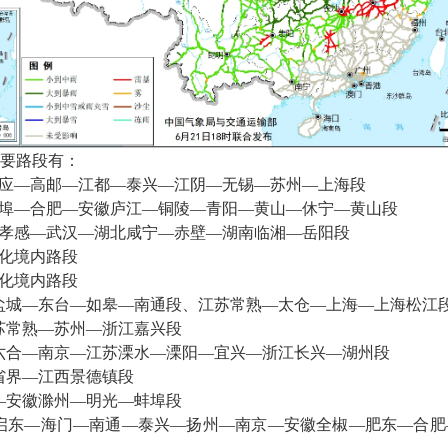
要路段有：
应—高邮—江都—泰兴—江阴—无锡—苏州—上海段
埠—合肥—安徽庐江—铜陵—青阳—黄山—休宁—黄山段
孝感—武汉—湖北咸宁—赤壁—湖南临湘—岳阳段
化境内路段
化境内路段
盐城—东台—如皋—南通段、江苏常熟—太仓—上海—上海松江
江苏常熟—苏州—浙江嘉兴段
六合—南京—江苏溧水—溧阳—宜兴—浙江长兴—湖州段
省界—江西景德镇段
—安徽滁州—明光—蚌埠段
启东—海门—南通—泰兴—扬州—南京—安徽全椒—肥东—合肥