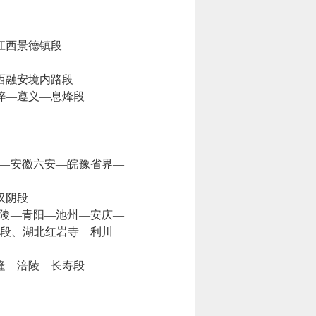
江西景德镇段
西融安境内路段
梓—遵义—息烽段
—安徽六安—皖豫省界—
汉阴段
陵—青阳—池州—安庆—
段、湖北红岩寺—利川—
隆—涪陵—长寿段