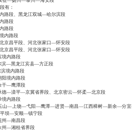
仪征—扬州—泰州—海安段
段有：
内路段、黑龙江双城—哈尔滨段
内路段
内路段
境内路段
北京昌平段、河北张家口—怀安段
北京昌平段、河北张家口—怀安段
滨境内路段
哈尔滨—黑龙江宾县—方正段
尔滨境内路段
朝阳境内路段
余干—鹰潭段
承德—滦平—京冀省界段、北京密云—怀柔—北京段
沙境内路段
玉山—上饶—弋阳—鹰潭—进贤—南昌—江西樟树—新余—分宜
平坝—安顺—镇宁段
抚州—南昌段
永州—湘桂省界段