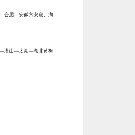
—合肥—安徽六安段、湖
—潜山—太湖—湖北黄梅