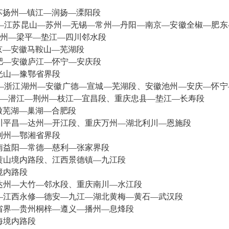
江苏扬州—镇江—润扬—溧阳段
—江苏昆山—苏州—无锡—常州—丹阳—南京—安徽全椒—肥东
州—梁平—垫江—四川邻水段
南京—安徽马鞍山—芜湖段
合肥—安徽庐江—怀宁—安庆段
光山—豫鄂省界段
—浙江湖州—安徽广德—宣城—芜湖段、安徽池州—安庆—怀宁
—潜江—荆州—枝江—宜昌段、重庆忠县—垫江—长寿段
安徽芜湖—巢湖—合肥段
四川平昌—达州—开江段、重庆万州—湖北利川—恩施段
荆州—鄂湘省界段
湖南益阳—常德—慈利—张家界段
黄山境内路段、江西景德镇—九江段
境内路段
达州—大竹—邻水段、重庆南川—水江段
—江西永修—德安—九江—湖北黄梅—黄石—武汉段
省界—贵州桐梓—遵义—播州—息烽段
海境内路段