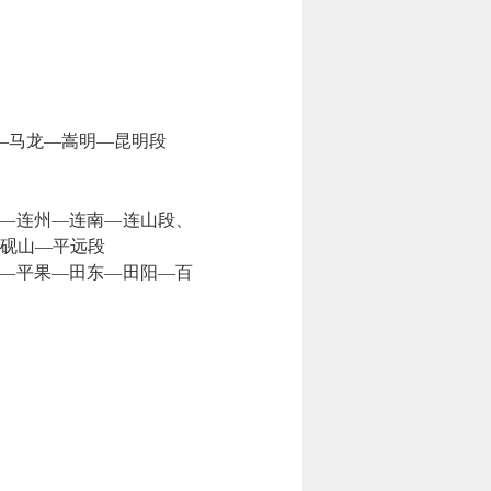
—马龙—嵩明—昆明段
—连州—连南—连山段、
砚山—平远段
—平果—田东—田阳—百