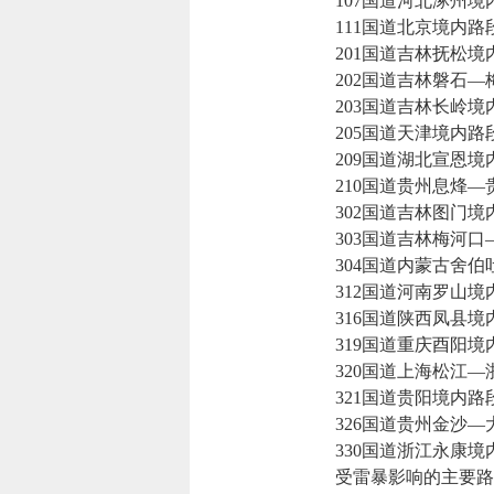
107国道河北涿州境
111国道北京境内路
201国道吉林抚松境
202国道吉林磐石—
203国道吉林长岭境
205国道天津境内路
209国道湖北宣恩境
210国道贵州息烽—
302国道吉林图门境
303国道吉林梅河口
304国道内蒙古舍伯
312国道河南罗山境
316国道陕西凤县境
319国道重庆酉阳境
320国道上海松江—
321国道贵阳境内路
326国道贵州金沙—
330国道浙江永康境
受雷暴影响的主要路