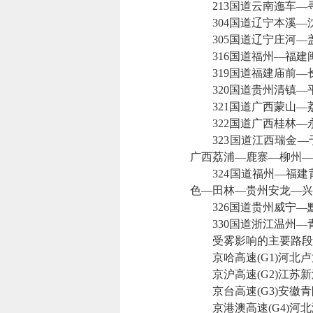
213国道云南迤车—
304国道辽宁本溪—
305国道辽宁庄河—
316国道福州—福建
319国道福建庙前—
320国道贵州清镇—
321国道广西蒙山—
322国道广西桂林—
323国道江西瑞金—
广西荔浦—鹿寨—柳州—
324国道福州—福建
色—田林—贵州安龙—兴
326国道贵州威宁—
330国道浙江温州—
受雾影响的主要路段
京哈高速(G1)河北卢
京沪高速(G2)江苏新
京台高速(G3)安徽青
京港澳高速(G4)河北