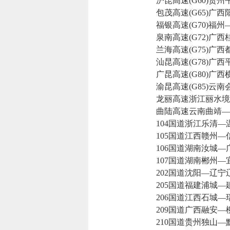
沪昆高速(G60)贵州
包茂高速(G65)广西
福银高速(G70)福州
泉南高速(G72)广西
兰海高速(G75)广西
汕昆高速(G78)广西
广昆高速(G80)广西
渝昆高速(G85)云南
龙丽高速浙江丽水境
曲陆高速云南曲靖—
104国道浙江乐清—
105国道江西赣州—
106国道湖南汝城—
107国道湖南郴州—
202国道沈阳—辽宁
205国道福建浦城—
206国道江西石城—
209国道广西融安—
210国道贵州独山—