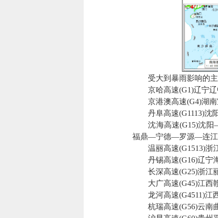
受大到暴雨影响的主
京哈高速(G1)辽宁辽
京港澳高速(G4)湖南
丹阜高速(G1113)沈
沈海高速(G15)沈阳
福鼎—宁德—罗源—连江
温丽高速(G1513)
丹锡高速(G16)辽宁
长深高速(G25)浙江
大广高速(G45)江西
龙河高速(G4511)江
杭瑞高速(G56)云南