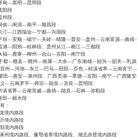
寻甸—嵩明—昆明段
沈阳段
盖州段
闽侯—闽清—南平—顺昌段
长汀—江西瑞金—宁都—兴国段
平坝—安顺—镇宁—关岭—晴隆—普安—盘州—云南富源—曲靖
荔浦—阳朔—桂林段、贵州从江—榕江—三都段
永福—鹿寨—柳州—合山—宾阳—南宁段
于都—赣县—赣州—南康—大余—广东南雄—始兴—韶关—乳源
宜州—河池—东兰—巴马—田阳—百色—桂滇省界—云南富宁—
莆田—惠安—泉州段、广西贵港—覃塘—宾阳—南宁—广西隆安
义—云南罗平—师宗—陆良—宜良—昆明段
黔滇省界—云南宣威—曲靖—陆良—石林—弥勒段
青田—丽水段
有：
龙境内路段
沂境内路段
阳境内路段
涿州境内路段、豫鄂省界境内路段、湖北赤壁境内路段