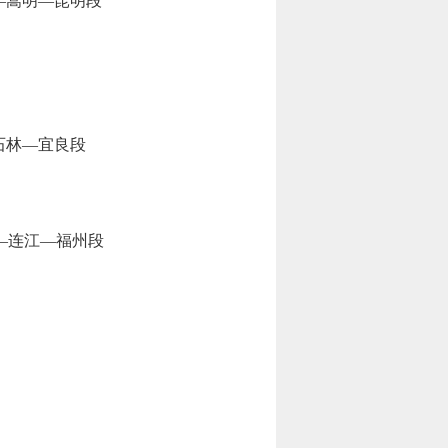
—嵩明—昆明段
石林—宜良段
—连江—福州段