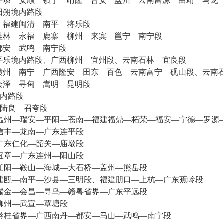
平坝—安顺—镇宁—晴隆—普安—盘州—云南富源—曲靖—马龙
阳朔境内路段
—福建闽清—南平—将乐段
桂林—永福—鹿寨—柳州—来宾—邕宁—南宁段
都安—武鸣—南宁段
平乐境内路段、广西柳州—宜州段、云南石林—宜良段
横州—南宁—广西隆安—田东—百色—云南富宁—砚山段、云南
会泽—寻甸—嵩明—昆明段
内路段
陆良—召夸段
温州—瑞安—平阳—苍南—福建福鼎—柘荣—福安—宁德—罗源
信丰—龙南—广东连平段
广东仁化—韶关—庙墩段
宜章—广东连州—阳山段
辽阳—鞍山—海城—大石桥—盖州—熊岳段
建瓯—南平—沙县—三明段、福建朋口—上杭—广东蕉岭段
瑞金—会昌—寻乌—赣粤省界—广东平远段
柳州—武宣—覃塘段
黔桂省界—广西南丹—都安—马山—武鸣—南宁段