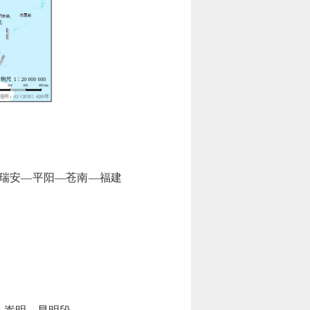
瑞安—平阳—苍南—福建