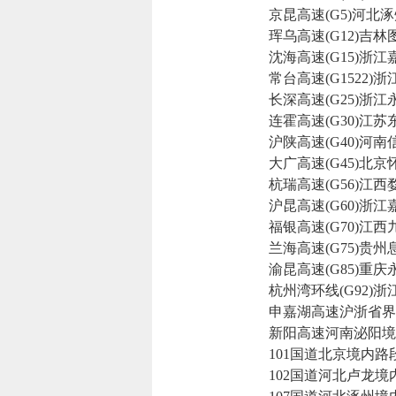
京昆高速(G5)河北涿
珲乌高速(G12)吉林
沈海高速(G15)浙江
常台高速(G1522)浙
长深高速(G25)浙江
连霍高速(G30)江苏
沪陕高速(G40)河南
大广高速(G45)北京
杭瑞高速(G56)江西
沪昆高速(G60)浙江
福银高速(G70)江西
兰海高速(G75)贵州
渝昆高速(G85)重庆
杭州湾环线(G92)浙
申嘉湖高速沪浙省界
新阳高速河南泌阳境
101国道北京境内路
102国道河北卢龙境