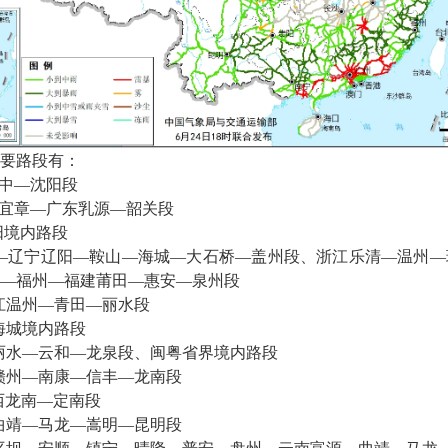
要路段有：
中—沈阳段
宜章—广东乳源—韶关段
阳境内路段
—辽宁辽阳—鞍山—海城—大石桥—盖州段、浙江乐清—温州—
—福州—福建莆田—惠安—泉州段
浙江温州—青田—丽水段
海城境内路段
丽水—云和—龙泉段、闽粤省界境内路段
赣州—南康—信丰—龙南段
西龙南—定南段
曲靖—马龙—嵩明—昆明段