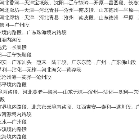
河北香河—天津宝坻段、沈阳—辽宁铁岭—开原—昌图段、长春
河北廊坊—天津—河北青县—沧州—南皮段、山东德州—平原—
河北廊坊—天津—河北青县—沧州—南皮段、山东德州—平原—
佛冈—广州段
广州境内路段、广东珠海境内路段
阳境内路段
魁元—长春段
阳—辽宁抚顺段
诏安—广东汕头—惠来—陆丰段、广东东莞—广州—广东佛山段
垦利—沾化—无棣—河北海兴—黄骅段
河北沧州港—黄骅—沧州段
邹平境内路段
境内路段、河北黄骅—海兴—山东无棣—滨州—沾化—垦利—东
段
省界境内路段、北京密云境内路段、江西吉安—泰和—遂川段、
东河源境内路段
三水—广州段
岑溪境内路段
北海境内路段