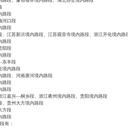
内路段、豫鄂省界境内路段、湖北赤壁境内路段
段
内路段
梅河口段
内路段
段、江苏新沂境内路段、江苏观音寺境内路段、浙江开化境内路
内路段
贵阳段
内路段
—东丰段
吐境内路段
内路段、河南唐河境内路段
内路段
内路段
浙江嘉兴—桐乡段、浙江衢州境内路段、贵阳境内路段
段、贵州大方境内路段
大方段
内路段
段有：