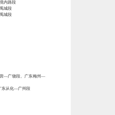
境内路段
禹城段
禹城段
营—广饶段、广东梅州—
广东从化—广州段