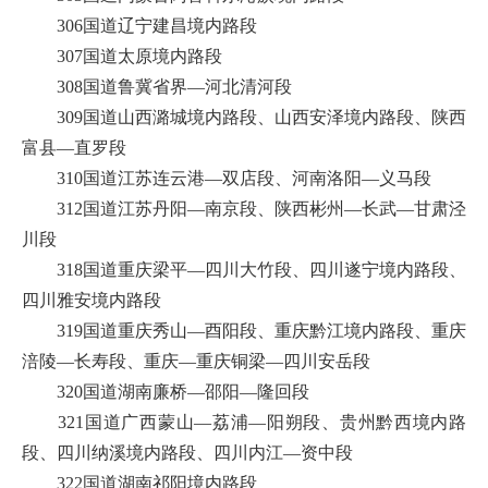
306国道辽宁建昌境内路段
307国道太原境内路段
308国道鲁冀省界—河北清河段
309国道山西潞城境内路段、山西安泽境内路段、陕西
富县—直罗段
310国道江苏连云港—双店段、河南洛阳—义马段
312国道江苏丹阳—南京段、陕西彬州—长武—甘肃泾
川段
318国道重庆梁平—四川大竹段、四川遂宁境内路段、
四川雅安境内路段
319国道重庆秀山—酉阳段、重庆黔江境内路段、重庆
涪陵—长寿段、重庆—重庆铜梁—四川安岳段
320国道湖南廉桥—邵阳—隆回段
321国道广西蒙山—荔浦—阳朔段、贵州黔西境内路
段、四川纳溪境内路段、四川内江—资中段
322国道湖南祁阳境内路段