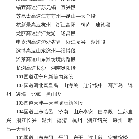
锡宜高速江苏无锡—宜兴段
苏昆太高速江苏苏州—昆山—太仓段
杭新景高速杭州—浙江富阳—桐庐—建德段
龙丽高速浙江龙游—遂昌段
申嘉湖高速沪浙省界—浙江嘉兴—湖州段
滨博高速山东滨州—淄博段
潍莱高速山东潍坊境内路段
长浏高速长沙—湖南浏阳段
101国道辽宁阜新境内路段
102国道河北秦皇岛—山海关—辽宁绥中—葫芦岛—锦
州—凌海—北镇—黑山段
103国道天津—天津滨海新区段
104国道山东临邑—济南—山东泰安—曲阜段、江苏宜
兴—浙江长兴—湖州—德清—杭州—浙江绍兴—嵊州—新
昌—天台段
105国道山东东阿—平阴—东平—汶上段、安徽宿松—