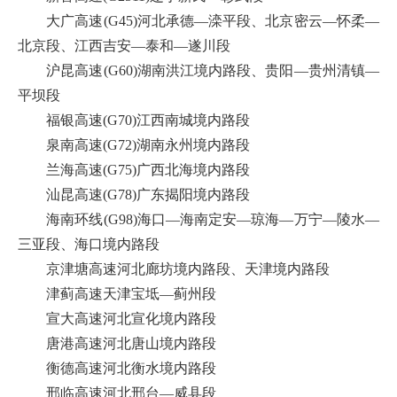
大广高速(G45)河北承德—滦平段、北京密云—怀柔—
北京段、江西吉安—泰和—遂川段
沪昆高速(G60)湖南洪江境内路段、贵阳—贵州清镇—
平坝段
福银高速(G70)江西南城境内路段
泉南高速(G72)湖南永州境内路段
兰海高速(G75)广西北海境内路段
汕昆高速(G78)广东揭阳境内路段
海南环线(G98)海口—海南定安—琼海—万宁—陵水—
三亚段、海口境内路段
京津塘高速河北廊坊境内路段、天津境内路段
津蓟高速天津宝坻—蓟州段
宣大高速河北宣化境内路段
唐港高速河北唐山境内路段
衡德高速河北衡水境内路段
邢临高速河北邢台—威县段