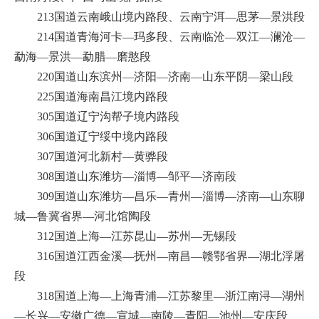
213国道云南峨山境内路段、云南宁洱—思茅—景洪段
214国道青海河卡—玛多段、云南临沧—双江—澜沧—
勐海—景洪—勐腊—磨憨段
220国道山东滨州—济阳—济南—山东平阴—梁山段
225国道海南昌江境内路段
305国道辽宁沟帮子境内路段
306国道辽宁绥中境内路段
307国道河北新村—黄骅段
308国道山东潍坊—淄博—邹平—济南段
309国道山东潍坊—昌乐—青州—淄博—济南—山东聊
城—鲁冀省界—河北馆陶段
312国道上海—江苏昆山—苏州—无锡段
316国道江西金溪—抚州—南昌—赣鄂省界—湖北浮屠
段
318国道上海—上海青浦—江苏黎里—浙江南浔—湖州
—长兴—安徽广德—宣城—南陵—青阳—池州—安庆段