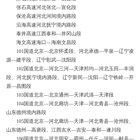
张石高速河北张北—宣化段
保沧高速河北河间境内路段
沿海高速河北抚宁境内路段
泰井高速江西泰和—井冈山段
海文高速海口—海南文昌段
101国道北京—北京怀柔段、河北承德—平泉—辽宁凌
源—建平段、辽宁彰武—沈阳段
102国道北京—河北三河—天津邦均—河北玉田—丰润
段、河北抚宁境内路段、辽宁新民—沈阳—辽宁铁岭—开
原—昌图段
103国道北京—北京通州—天津武清—天津段
104国道北京—河北廊坊—天津—河北青县—沧州段、
山东德州境内路段
105国道北京—河北廊坊—天津—河北青县—沧州段、
山东德州—高唐段、江西吉水—吉安—泰和—遂川段
106国道北京—河北固安—霸州—任丘—河间—献县—