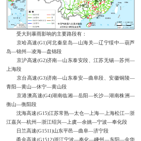
受大到暴雨影响的主要路段有：
京哈高速(G1)河北秦皇岛—山海关—辽宁绥中—葫芦
岛—锦州—凌海—盘锦段
京沪高速(G2)济南—山东泰安段、江苏无锡—苏州—
上海段
京台高速(G3)济南—山东泰安—曲阜段、安徽铜陵—
青阳—黄山—休宁—黄山段
京港澳高速(G4)湖南临湘—岳阳—长沙—湖南株洲—
衡山—衡阳段
沈海高速(G15)江苏常熟—太仓—上海—上海松江—浙
江嘉兴—杭州—浙江绍兴—上虞—余姚—宁波—奉化段
日兰高速(G1511)山东平邑—曲阜—济宁段
甬金高速(G1512)浙江宁波—奉化—嵊州—东阳—金华