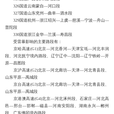
326国道云南蒙自—河口段
327国道山东兖州—曲阜—泗水段
329国道杭州—浙江绍兴—上虞—慈溪—宁波—舟山—
普陀段
330国道浙江金华—兰溪—寿昌段
受雷暴影响的主要路段有：
京哈高速(G1)北京—河北香河—天津宝坻—河北丰润
段、河北抚宁境内路段、辽宁辽中—沈阳—辽宁铁岭—开
原—昌图段
京沪高速(G2)北京—河北廊坊—天津—河北青县段、
山东平原—禹城段
京台高速(G3)北京—河北廊坊—天津—河北青县段、
山东平原—禹城段
京港澳高速(G4)北京—河北涿州段、石家庄—河北高
邑—邢台—邯郸—磁县—河南安阳段、湖南永兴—郴州
段、广东佛冈境内路段