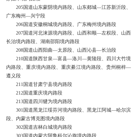
205国道山东蒙阴境内路段、山东郯城—江苏新沂段、
广东梅州—兴宁段
206国道安徽桐城境内路段、广东梅州境内路段
207国道河北涞源境内路段、山西和顺—左权段、山西
长治境内路段、湖南邵阳境内路段
208国道山西阳曲—太原段、山西沁县—长治段
210国道陕西甘泉—富县—洛川—黄陵段、四川大竹境
内路段、重庆境内路段、重庆綦江境内路段、贵州桐梓—
遵义段
211国道甘肃宁县境内路段
212国道重庆境内路段
213国道四川犍为境内路段
301国道黑龙江绥芬河境内路段、黑龙江阿城—哈尔滨
段、内蒙古博克图境内路段
302国道吉林白城境内路段
303国道内蒙古阿鲁科尔沁旗境内路段