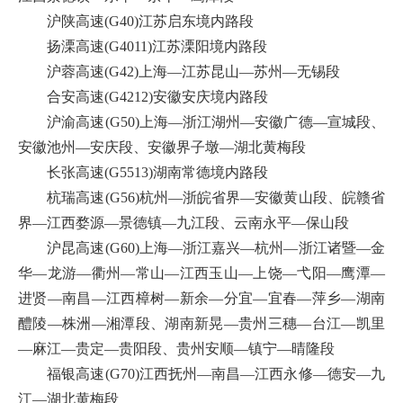
沪陕高速(G40)江苏启东境内路段
扬溧高速(G4011)江苏溧阳境内路段
沪蓉高速(G42)上海—江苏昆山—苏州—无锡段
合安高速(G4212)安徽安庆境内路段
沪渝高速(G50)上海—浙江湖州—安徽广德—宣城段、
安徽池州—安庆段、安徽界子墩—湖北黄梅段
长张高速(G5513)湖南常德境内路段
杭瑞高速(G56)杭州—浙皖省界—安徽黄山段、皖赣省
界—江西婺源—景德镇—九江段、云南永平—保山段
沪昆高速(G60)上海—浙江嘉兴—杭州—浙江诸暨—金
华—龙游—衢州—常山—江西玉山—上饶—弋阳—鹰潭—
进贤—南昌—江西樟树—新余—分宜—宜春—萍乡—湖南
醴陵—株洲—湘潭段、湖南新晃—贵州三穗—台江—凯里
—麻江—贵定—贵阳段、贵州安顺—镇宁—晴隆段
福银高速(G70)江西抚州—南昌—江西永修—德安—九
江—湖北黄梅段