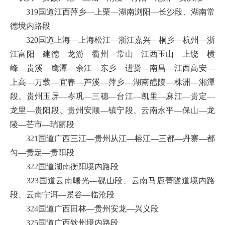
319国道江西萍乡—上栗—湖南浏阳—长沙段、湖南常
德境内路段
320国道上海—上海松江—浙江嘉兴—桐乡—杭州—浙
江富阳—建德—龙游—衢州—常山—江西玉山—上饶—横
峰—贵溪—鹰潭—余江—东乡—进贤—南昌—江西高安—
上高—万载—宜春—芦溪—萍乡—湖南醴陵—株洲—湘潭
段、贵州玉屏—岑巩—三穗—台江—凯里—麻江—贵定—
龙里—贵阳段、贵州安顺—镇宁段、云南永平—保山—龙
陵—芒市—瑞丽段
321国道广西三江—贵州从江—榕江—三都—丹寨—都
匀—贵定—贵阳段
322国道湖南衡阳境内路段
323国道云南曙光—砚山段、云南马鹿菁隧道境内路
段、云南宁洱—景谷—临沧段
324国道广西田林—贵州安龙—兴义段
325国道广西钦州境内路段