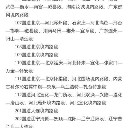
武邑—衡水—南宫—威县段、湖南汝城境内路段、广东佛
冈境内路段
107国道北京—河北涿州段、石家庄—河北高邑—邢台
—邯郸—磁县段、湖南马田—郴州—宜章段、广东连州—
阳山—清远段
108国道北京境内路段
109国道北京境内路段
110国道北京—北京延庆—河北怀来—宣化—张家口—
万全—怀安段
111国道北京—北京怀柔段、河北围场境内路段、内蒙
古科尔沁右翼中旗—突泉—乌兰浩特—扎赉特旗段
112国道河北宣化—龙门所段、河北双滦—兴隆—遵化
—唐山段、河北霸州境内路段、河北宣化境内路段
201国道大连境内路段
202国道辽宁清原—抚顺—沈阳—辽宁辽阳段、辽宁普
兰店—大连段