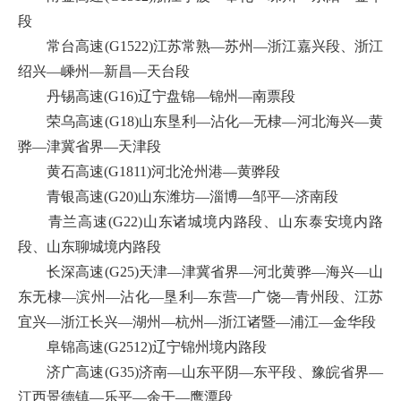
段
常台高速(G1522)江苏常熟—苏州—浙江嘉兴段、浙江
绍兴—嵊州—新昌—天台段
丹锡高速(G16)辽宁盘锦—锦州—南票段
荣乌高速(G18)山东垦利—沾化—无棣—河北海兴—黄
骅—津冀省界—天津段
黄石高速(G1811)河北沧州港—黄骅段
青银高速(G20)山东潍坊—淄博—邹平—济南段
青兰高速(G22)山东诸城境内路段、山东泰安境内路
段、山东聊城境内路段
长深高速(G25)天津—津冀省界—河北黄骅—海兴—山
东无棣—滨州—沾化—垦利—东营—广饶—青州段、江苏
宜兴—浙江长兴—湖州—杭州—浙江诸暨—浦江—金华段
阜锦高速(G2512)辽宁锦州境内路段
济广高速(G35)济南—山东平阴—东平段、豫皖省界—
江西景德镇—乐平—余干—鹰潭段