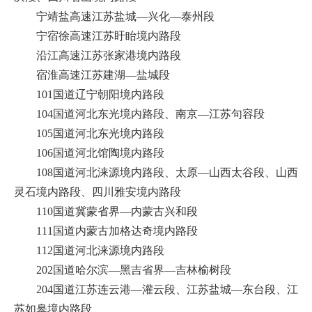
宁靖盐高速江苏盐城—兴化—泰州段
宁宿徐高速江苏盱眙境内路段
沿江高速江苏张家港境内路段
宿淮高速江苏建湖—盐城段
101国道辽宁朝阳境内路段
104国道河北东光境内路段、南京—江苏句容段
105国道河北东光境内路段
106国道河北馆陶境内路段
108国道河北涞源境内路段、太原—山西太谷段、山西
灵石境内路段、四川雅安境内路段
110国道冀蒙省界—内蒙古兴和段
111国道内蒙古加格达奇境内路段
112国道河北涞源境内路段
202国道哈尔滨—黑吉省界—吉林榆树段
204国道江苏连云港—灌云段、江苏盐城—东台段、江
苏如皋境内路段