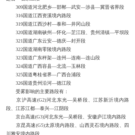
309国道河北肥乡—邯郸—武安—涉县—冀晋省界段
316国道江西资溪境内路段
319国道江西沙村—泰和—井冈山段
320国道湖南硖州—怀化—芷江段、贵州清镇—平坝段
321国道广东云安—德庆—封开段
322国道湖南零陵境内路段
323国道广东秤架—连州—连南—连山段
324国道广西容县—北流—玉林段
325国道粤桂省界—广西合浦段
326国道贵州沿河—德江段
受雾影响的主要路段有：
京沪高速(G2)河北东光—吴桥段、江苏新沂境内路
段、江苏江都—泰兴—江阴段
京台高速(G3)河北东光—吴桥段、安徽庐江境内路段
京昆高速(G5)太原境内路段、山西灵石境内路段、四
川雅安境内路段