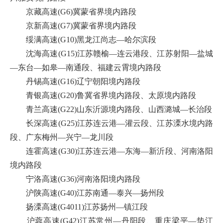
京藏高速(G6)冀蒙省界境内路段
京新高速(G7)冀蒙省界境内路段
绥满高速(G10)黑龙江尚志—哈尔滨段
沈海高速(G15)江苏赣榆—连云港段、江苏射阳—盐城
—东台—如皋—南通段、福建云霄境内路段
丹锡高速(G16)辽宁朝阳境内路段
青银高速(G20)鲁冀省界境内路段、太原境内路段
青兰高速(G22)山东沂源境内路段、山西潞城—长治段
长深高速(G25)江苏连云港—灌云段、江苏溧水境内路
段、广东梅州—兴宁—龙川段
连霍高速(G30)江苏连云港—东海—新沂段、河南洛阳
境内路段
宁洛高速(G36)河南洛阳境内路段
沪陕高速(G40)江苏南通—泰兴—扬州段
扬溧高速(G4011)江苏扬州—镇江段
沪蓉高速(G42)江苏常州—丹阳段、重庆梁平—垫江