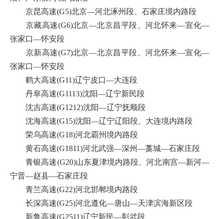
京昆高速(G5)北京—河北涿州段、石家庄境内路段
京藏高速(G6)北京—北京昌平段、河北怀来—宣化—
张家口—怀安段
京新高速(G7)北京—北京昌平段、河北怀来—宣化—
张家口—怀安段
鹤大高速(G11)辽宁皮口—大连段
丹阜高速(G1113)沈阳—辽宁新民段
沈吉高速(G1212)沈阳—辽宁抚顺段
沈海高速(G15)沈阳—辽宁辽阳段、大连境内路段
荣乌高速(G18)河北霸州境内路段
黄石高速(G1811)河北武强—深州—藁城—石家庄段
青银高速(G20)山东夏津境内路段、河北南宫—新河—
宁晋—赵县—石家庄段
青兰高速(G22)河北邯郸境内路段
长深高速(G25)河北遵化—唐山—天津滨海新区段
新鲁高速(G2511)辽宁新民—彰武段