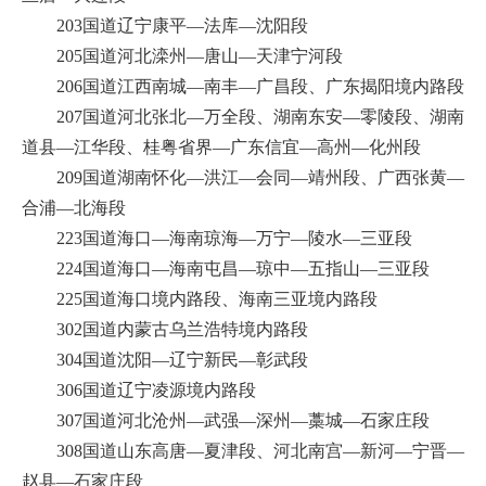
203国道辽宁康平—法库—沈阳段
205国道河北滦州—唐山—天津宁河段
206国道江西南城—南丰—广昌段、广东揭阳境内路段
207国道河北张北—万全段、湖南东安—零陵段、湖南
道县—江华段、桂粤省界—广东信宜—高州—化州段
209国道湖南怀化—洪江—会同—靖州段、广西张黄—
合浦—北海段
223国道海口—海南琼海—万宁—陵水—三亚段
224国道海口—海南屯昌—琼中—五指山—三亚段
225国道海口境内路段、海南三亚境内路段
302国道内蒙古乌兰浩特境内路段
304国道沈阳—辽宁新民—彰武段
306国道辽宁凌源境内路段
307国道河北沧州—武强—深州—藁城—石家庄段
308国道山东高唐—夏津段、河北南宫—新河—宁晋—
赵县—石家庄段