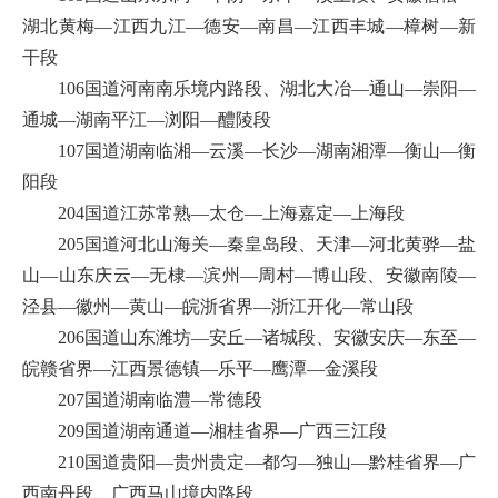
湖北黄梅—江西九江—德安—南昌—江西丰城—樟树—新
干段
106国道河南南乐境内路段、湖北大冶—通山—崇阳—
通城—湖南平江—浏阳—醴陵段
107国道湖南临湘—云溪—长沙—湖南湘潭—衡山—衡
阳段
204国道江苏常熟—太仓—上海嘉定—上海段
205国道河北山海关—秦皇岛段、天津—河北黄骅—盐
山—山东庆云—无棣—滨州—周村—博山段、安徽南陵—
泾县—徽州—黄山—皖浙省界—浙江开化—常山段
206国道山东潍坊—安丘—诸城段、安徽安庆—东至—
皖赣省界—江西景德镇—乐平—鹰潭—金溪段
207国道湖南临澧—常德段
209国道湖南通道—湘桂省界—广西三江段
210国道贵阳—贵州贵定—都匀—独山—黔桂省界—广
西南丹段、广西马山境内路段