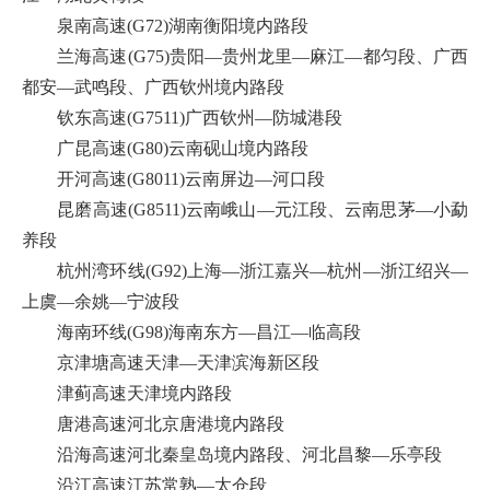
泉南高速(G72)湖南衡阳境内路段
兰海高速(G75)贵阳—贵州龙里—麻江—都匀段、广西
都安—武鸣段、广西钦州境内路段
钦东高速(G7511)广西钦州—防城港段
广昆高速(G80)云南砚山境内路段
开河高速(G8011)云南屏边—河口段
昆磨高速(G8511)云南峨山—元江段、云南思茅—小勐
养段
杭州湾环线(G92)上海—浙江嘉兴—杭州—浙江绍兴—
上虞—余姚—宁波段
海南环线(G98)海南东方—昌江—临高段
京津塘高速天津—天津滨海新区段
津蓟高速天津境内路段
唐港高速河北京唐港境内路段
沿海高速河北秦皇岛境内路段、河北昌黎—乐亭段
沿江高速江苏常熟—太仓段