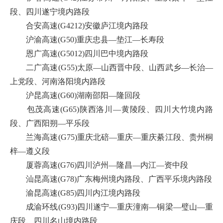
段、四川遂宁境内路段
合安高速(G4212)安徽庐江境内路段
沪渝高速(G50)重庆忠县—垫江—长寿段
恩广高速(G5012)四川巴中境内路段
二广高速(G55)太原—山西晋中段、山西武乡—长治—
上党段、河南洛阳境内路段
沪昆高速(G60)湖南邵阳—隆回段
包茂高速(G65)陕西洛川—黄陵段、四川大竹境内路
段、广西阳朔—平乐段
兰海高速(G75)重庆北碚—重庆—重庆綦江段、贵州桐
梓—遵义段
厦蓉高速(G76)四川泸州—隆昌—内江—资中段
汕昆高速(G78)广东梅州境内路段、广西平乐境内路段
渝昆高速(G85)四川内江境内路段
成渝环线(G93)四川遂宁—重庆潼南—铜梁—璧山—重
庆段、四川名山境内路段